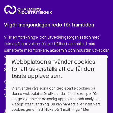
Vi gör morgondagen redo för framtiden
Vi är en forsknings- och utvecklingsorganisation med
fokus på innovation för ett hållbart samhälle. I nära
samarbete med forskare, akademin och industrin utvecklar
vi nya tekniska lösningar, miljövänliga material och cirkulära
Webbplatsen använder cookies
affärsmodeller som gör verklig nytta för vårt samhälle.
för att säkerställa att du får den
Stiftelsen Chalmers Industriteknik
bästa upplevelsen.
Sven Hultins Plats 1
Vi använder våra egna och tredjeparts-cookies på
412 58 Gothenburg
denna webbplats för olika ändamål, till exempel för
Sweden
att ge dig en mer personlig upplevelse och analysera
webbplatsanvändning. Du kan hantera eller inaktivera
cookies genom att klicka på "Inställningar". Mer
info@chalmersindustriteknik.se