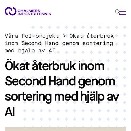
VAD VI GÖR
Våra FoI-projekt
>
Ökat återbruk
VÅRA EXPERTOMRÅDEN
inom Second Hand genom sortering
med hjälp av AI
Cirkulär ekonomi
Ökat återbruk inom
Energi
Innovationsledning
Second Hand genom
Material
Tillämpad AI
sortering med hjälp av
AKTUELLT
OM OSS
AI
KONTAKTA OSS
JOBBA HOS OSS