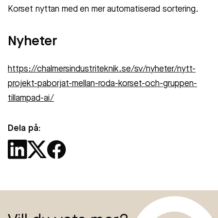
Korset nyttan med en mer automatiserad sortering.
Nyheter
https://chalmersindustriteknik.se/sv/nyheter/nytt-
projekt-paborjat-mellan-roda-korset-och-gruppen-
tillampad-ai/
Dela på: