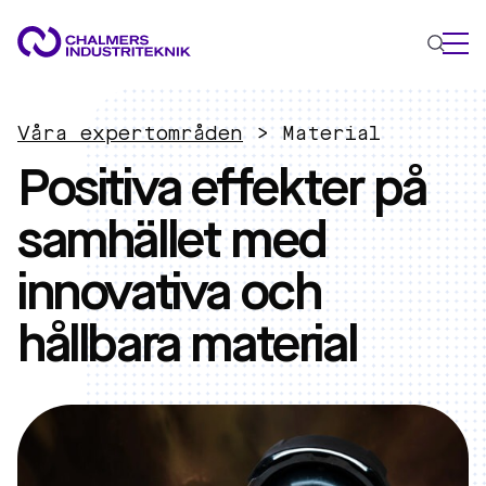
VAD VI GÖR
Våra expertområden
>
Material
VÅRA EXPERTOMRÅDEN
Positiva effekter på
Cirkulär ekonomi
samhället med
Energi
Innovationsledning
innovativa och
Material
Tillämpad AI
hållbara material
AKTUELLT
OM OSS
KONTAKTA OSS
JOBBA HOS OSS