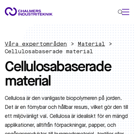
VAD VI GÖR
VÅRA EXPERTOMRÅDEN
Våra expertområden
>
Material
>
Cellulosabaserade material
Cirkulär ekonomi
Cellulosabaserade
Energi
Innovationsledning
material
Material
Tillämpad AI
Cellulosa är den vanligaste biopolymeren på jorden.
AKTUELLT
OM OSS
Det är en förnybar och hållbar resurs, vilket gör den till
KONTAKTA OSS
ett miljövänligt val. Cellulosa är idealiskt för en mängd
JOBBA HOS OSS
applikationer, alltifrån förpackningar, papper, och