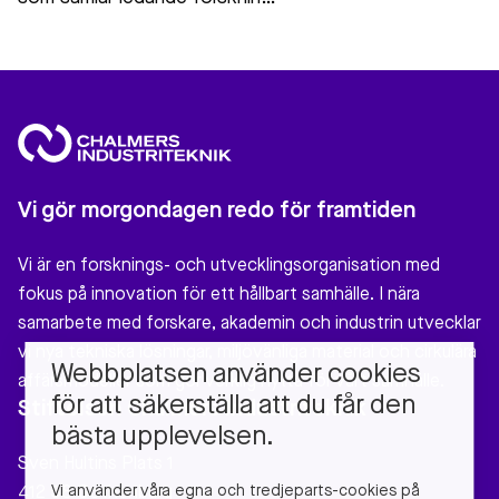
Vi gör morgondagen redo för framtiden
Vi är en forsknings- och utvecklingsorganisation med
fokus på innovation för ett hållbart samhälle. I nära
samarbete med forskare, akademin och industrin utvecklar
vi nya tekniska lösningar, miljövänliga material och cirkulära
Webbplatsen använder cookies
affärsmodeller som gör verklig nytta för vårt samhälle.
för att säkerställa att du får den
Stiftelsen Chalmers Industriteknik
bästa upplevelsen.
Sven Hultins Plats 1
Vi använder våra egna och tredjeparts-cookies på
412 58 Gothenburg