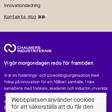
Innovationsledning
Kontakta mig
Vi gör morgondagen redo för framtiden
Vi är en forsknings- och utvecklingsorganisation med
fokus på innovation för ett hållbart samhälle. I nära
samarbete med forskare, akademin och industrin utvecklar
vi nya tekniska lösningar, miljövänliga material och cirkulära
Webbplatsen använder cookies
affärsmodeller som gör verklig nytta för vårt samhälle.
för att säkerställa att du får den
Stiftelsen Chalmers Industriteknik