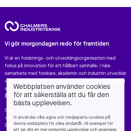
Vi gör morgondagen redo för framtiden
Vi är en forsknings- och utvecklingsorganisation med
fokus på innovation för ett hållbart samhälle. I nära
samarbete med forskare, akademin och industrin utvecklar
vi nya tekniska lösningar, miljövänliga material och cirkulära
Webbplatsen använder cookies
affärsmodeller som gör verklig nytta för vårt samhälle.
för att säkerställa att du får den
Stiftelsen Chalmers Industriteknik
bästa upplevelsen.
Sven Hultins Plats 1
Vi använder våra egna och tredjeparts-cookies på
412 58 Gothenburg
denna webbplats för olika ändamål, till exempel för
Sweden
att ge dig en mer personlig upplevelse och analysera