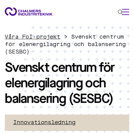
VAD VI GÖR
Våra FoI-projekt
>
Svenskt centrum
VÅRA EXPERTOMRÅDEN
för elenergilagring och balansering
(SESBC)
Cirkulär ekonomi
Svenskt centrum för
Energi
Innovationsledning
elenergilagring och
Material
Tillämpad AI
balansering (SESBC)
AKTUELLT
OM OSS
KONTAKTA OSS
Innovationsledning
JOBBA HOS OSS