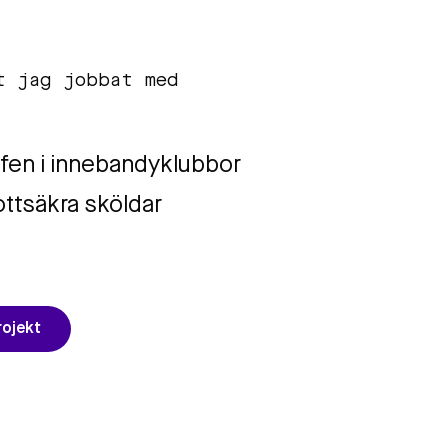
t jag jobbat med
fen i innebandyklubbor
ttsäkra sköldar
rojekt