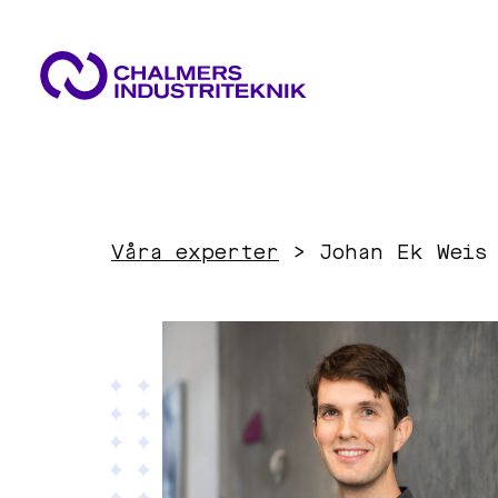
VAD VI GÖR
VÅRA EXPERTOMRÅDEN
AKTUELLT
Våra experter
>
Johan Ek Weis
OM OSS
Cirkulär ekonomi
KONTAKTA OSS
JOBBA HOS OSS
Energi
Innovationsledning