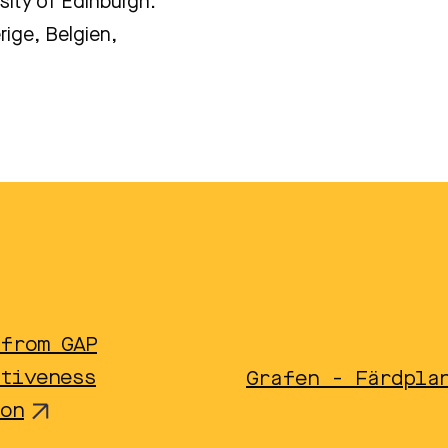
sity of Edinburgh.
rige, Belgien,
 from GAP
tiveness
Grafen - Färdpla
on