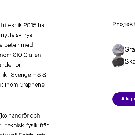
Projek
riteknik 2015 har
 nytta av nya
amarbeten med
Gra
 inom SIO Grafen
Sko
ande för
ik i Sverige – SIS
tet inom Graphene
Alla p
(kolnanorör och
i teknisk fysik från