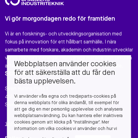
Vi gör morgondagen redo för framtiden
Vi är en forsknings- och utvecklingsorganisation med
fokus på innovation för ett hållbart samhälle. I nära
samarbete med forskare, akademin och industrin utvecklar
vi nya tekniska lösningar, miljövänliga material och cirkulära
Webbplatsen använder cookies
affärsmodeller som gör verklig nytta för vårt samhälle.
för att säkerställa att du får den
Stiftelsen Chalmers Industriteknik
bästa upplevelsen.
Sven Hultins Plats 1
Vi använder våra egna och tredjeparts-cookies på
412 58 Gothenburg
denna webbplats för olika ändamål, till exempel för
Sweden
att ge dig en mer personlig upplevelse och analysera
webbplatsanvändning. Du kan hantera eller inaktivera
cookies genom att klicka på "Inställningar". Mer
info@chalmersindustriteknik.se
information om vilka cookies vi använder och hur vi