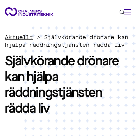
VAD VI GÖR
Aktuellt
>
Självkörande drönare kan
VÅRA EXPERTOMRÅDEN
hjälpa räddningstjänsten rädda liv
Självkörande drönare
Cirkulär ekonomi
Energi
kan hjälpa
Innovationsledning
Material
räddningstjänsten
Tillämpad AI
AKTUELLT
rädda liv
OM OSS
KONTAKTA OSS
JOBBA HOS OSS