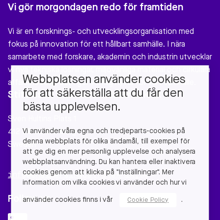
Vi gör morgondagen redo för framtiden
Vi är en forsknings- och utvecklingsorganisation med
fokus på innovation för ett hållbart samhälle. I nära
samarbete med forskare, akademin och industrin utvecklar
vi nya tekniska lösningar, miljövänliga material och cirkulära
Webbplatsen använder cookies
affärsmodeller som gör verklig nytta för vårt samhälle.
för att säkerställa att du får den
Stiftelsen Chalmers Industriteknik
bästa upplevelsen.
Sven Hultins Plats 1
Vi använder våra egna och tredjeparts-cookies på
412 58 Gothenburg
denna webbplats för olika ändamål, till exempel för
Sweden
att ge dig en mer personlig upplevelse och analysera
webbplatsanvändning. Du kan hantera eller inaktivera
cookies genom att klicka på "Inställningar". Mer
info@chalmersindustriteknik.se
information om vilka cookies vi använder och hur vi
Follow us
använder cookies finns i vår
.
Cookie Policy