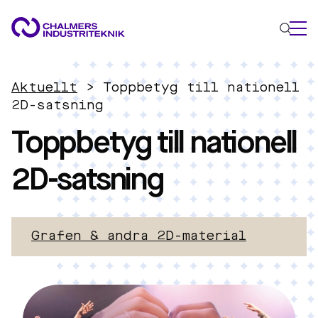
VAD VI GÖR
Aktuellt
>
Toppbetyg till nationell
VÅRA EXPERTOMRÅDEN
2D-satsning
Toppbetyg till nationell
Cirkulär ekonomi
Energi
2D-satsning
Innovationsledning
Material
Tillämpad AI
AKTUELLT
Grafen & andra 2D-material
OM OSS
KONTAKTA OSS
JOBBA HOS OSS