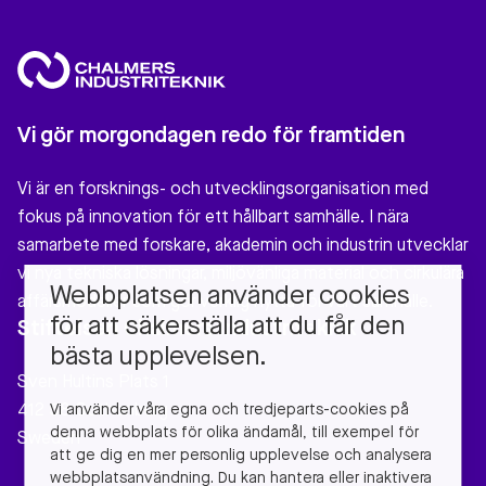
Vi gör morgondagen redo för framtiden
Vi är en forsknings- och utvecklingsorganisation med
fokus på innovation för ett hållbart samhälle. I nära
samarbete med forskare, akademin och industrin utvecklar
vi nya tekniska lösningar, miljövänliga material och cirkulära
Webbplatsen använder cookies
affärsmodeller som gör verklig nytta för vårt samhälle.
för att säkerställa att du får den
Stiftelsen Chalmers Industriteknik
bästa upplevelsen.
Sven Hultins Plats 1
Vi använder våra egna och tredjeparts-cookies på
412 58 Gothenburg
denna webbplats för olika ändamål, till exempel för
Sweden
att ge dig en mer personlig upplevelse och analysera
webbplatsanvändning. Du kan hantera eller inaktivera