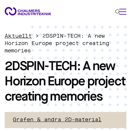
VAD VI GÖR
Aktuellt
>
2DSPIN-TECH: A new
VÅRA EXPERTOMRÅDEN
Horizon Europe project creating
memories
Cirkulär ekonomi
2DSPIN-TECH: A new
Energi
Innovationsledning
Horizon Europe project
Material
Tillämpad AI
creating memories
AKTUELLT
OM OSS
KONTAKTA OSS
Grafen & andra 2D-material
JOBBA HOS OSS