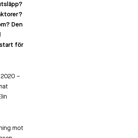
sutsläpp?
faktorer?
a om? Den
l
start för
y 2020 –
mat
lin
lning mot