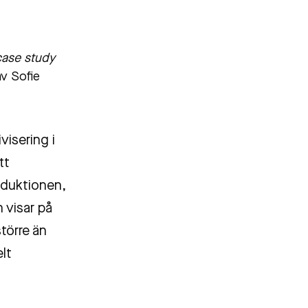
case study
av Sofie
visering i
tt
oduktionen,
 visar på
törre än
lt