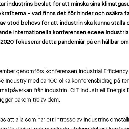
ar industrins beslut för att minska sina klimatga
rivkrafterna – vad finns det för hinder och osäkra 
 av stöd behövs för att industrin ska kunna ställ
de internationella konferensen eceee Industria
 2020 fokuserar detta pandemiår på en hållbar om
ember genomförs konferensen Industrial Efficienc
e Industry med ca 100 olika konferensbidrag på te
matpåverkan från industrin. CIT Industriell Energis E
igger bakom tre av dem.
s att alla som har ett intresse av industrins omstäl