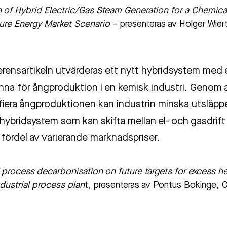
n of Hybrid Electric/Gas Steam Generation for a Chemica
ure Energy Market Scenario
– presenteras av Holger Wie
erensartikeln utvärderas ett nytt hybridsystem med 
na för ångproduktion i en kemisk industri. Genom a
ifiera ångproduktionen kan industrin minska utsläpp
 hybridsystem som kan skifta mellan el- och gasdrift
 fördel av varierande marknadspriser.
 process decarbonisation on future targets for excess he
dustrial process plan
t, presenteras av Pontus Bokinge, CI