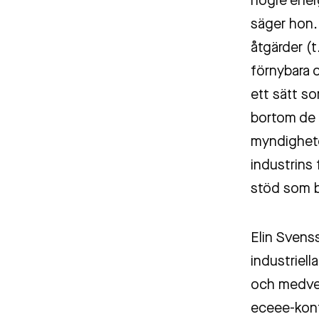
högre ener
säger hon. 
åtgärder (t.
förnybara 
ett sätt so
bortom de 
myndighete
industrins 
stöd som b
Elin Svenss
industriell
och medver
eceee-konf