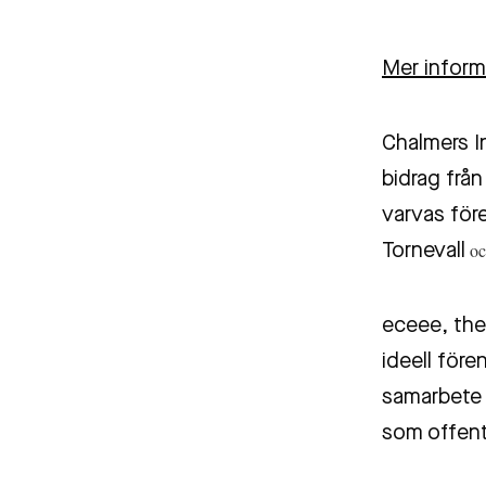
Mer inform
Chalmers I
bidrag frå
varvas för
oc
Tornevall
eceee, the
ideell före
samarbete 
som offentl