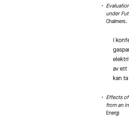
Evaluatio
under Fut
Chalmers.
I konf
gaspan
elektr
av ett
kan ta
Effects of
from an in
Energi