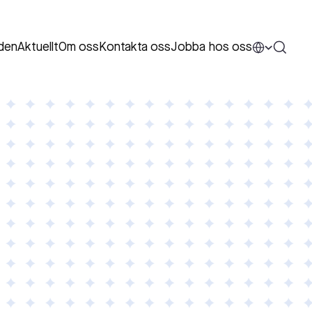
den
Aktuellt
Om oss
Kontakta oss
Jobba hos oss