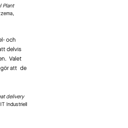
l Plant
rtzema,
el- och
tt delvis
en. Valet
 gör att de
at delivery
T Industriell