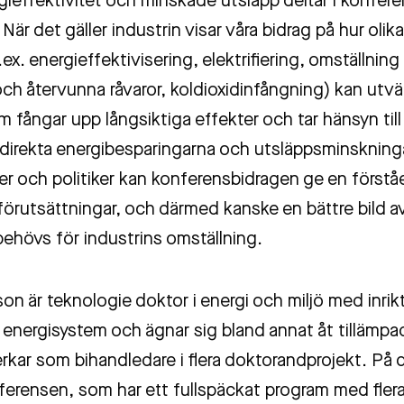
gieffektivitet och minskade utsläpp deltar i konfer
När det gäller industrin visar våra bidrag på hur olik
ex. energieffektivisering, elektrifiering, omställning t
och återvunna råvaror, koldioxidinfångning) kan utvä
m fångar upp långsiktiga effekter och tar hänsyn ti
direkta energibesparingarna och utsläppsminskning
r och politiker kan konferensbidragen ge en förståe
förutsättningar, och därmed kanske en bättre bild av
ehövs för industrins omställning.
on är teknologie doktor i energi och miljö med inri
a energisystem och ägnar sig bland annat åt tillämpa
kar som bihandledare i flera doktorandprojekt. På d
erensen, som har ett fullspäckat program med flera 