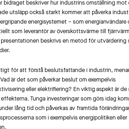
r bidraget beskriver hur industrins omställning mot 
de utsläpp också starkt kommer att påverka industrin
vergripande energisystemet – som energianvändare
iellt som leverantör av överskottsvärme till fjärrvär
presentationen beskrivs en metod för utvärdering
dier.
ktigt för att förstå beslutsfattande i industrin, menar
Vad är det som påverkar beslut om exempelvis
tivisering eller elektrifiering? En viktig aspekt är de
a effekterna. Tunga investeringar som görs idag kom
t under lång tid och påverkas av framtida förändringar
sprocesserna som i exempelvis energipolitiken eller
en.