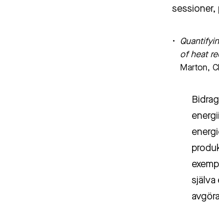
sessioner, 
Quantifyi
of heat re
Marton, C
Bidrag
energi
energi
produk
exempe
själva
avgöra