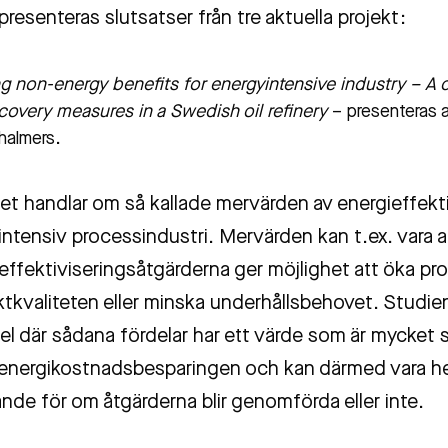
presenteras slutsatser från tre aktuella projekt:
ng non-energy benefits for energyintensive industry – A 
covery measures in a Swedish oil refinery
– presenteras 
halmers.
et handlar om så kallade mervärden av energieffekti
intensiv processindustri. Mervärden kan t.ex. vara a
effektiviseringsåtgärderna ger möjlighet att öka pr
tkvaliteten eller minska underhållsbehovet. Studien
l där sådana fördelar har ett värde som är mycket s
 energikostnadsbesparingen och kan därmed vara he
nde för om åtgärderna blir genomförda eller inte.