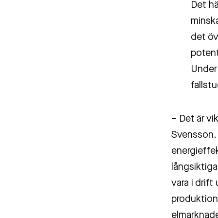
Det hä
minska
det ö
potent
Under 
fallstu
– Det är vi
Svensson. 
energieffek
långsiktig
vara i drif
produktion
elmarknad