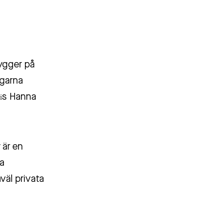
ygger på
agarna
i
s Hanna
 är en
ta
väl privata