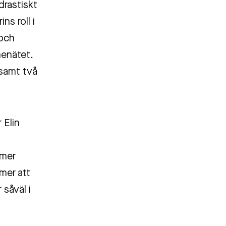
drastiskt
s roll i
 och
menätet.
 samt två
 Elin
 mer
mer att
 såväl i