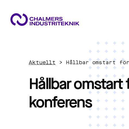
VAD VI GÖR
VÅRA EXPERTOMRÅDEN
AKTUELLT
Aktuellt
>
Hållbar omstart fö
OM OSS
Cirkulär ekonomi
KONTAKTA OSS
Hållbar omstart 
JOBBA HOS OSS
Energi
konferens
Innovationsledning