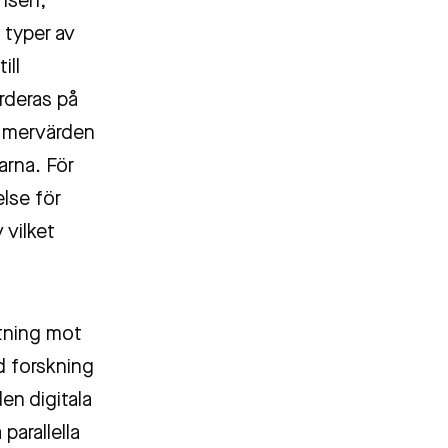
ensen,
a typer av
ill
rderas på
ll mervärden
arna. För
lse för
 vilket
ktning mot
d forskning
en digitala
parallella