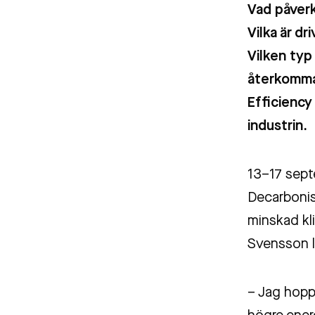
Vad påverk
Vilka är d
Vilken typ
återkomman
Efficiency
industrin.
13–17 sept
Decarbonis
minskad kli
Svensson l
– Jag hoppa