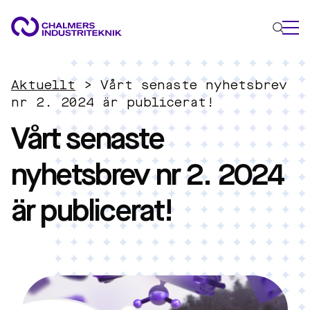
VAD VI GÖR
Aktuellt
>
Vårt senaste nyhetsbrev
VÅRA EXPERTOMRÅDEN
nr 2. 2024 är publicerat!
Vårt senaste
Cirkulär ekonomi
Energi
nyhetsbrev nr 2. 2024
Innovationsledning
Material
är publicerat!
Tillämpad AI
AKTUELLT
OM OSS
KONTAKTA OSS
JOBBA HOS OSS