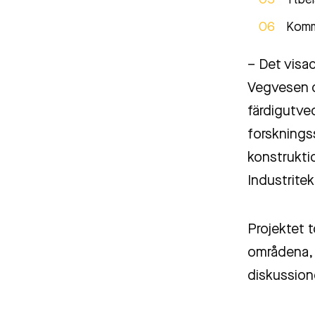
Ytbel
Kommu
– Det visad
Vegvesen d
färdigutvec
forsknings
konstrukti
Industritek
Projektet 
områdena, 
diskussion