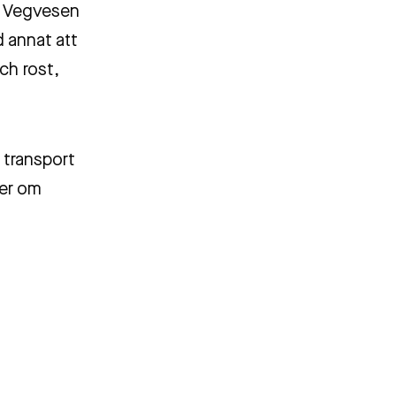
ns Vegvesen
d annat att
ch rost,
 transport
mer om