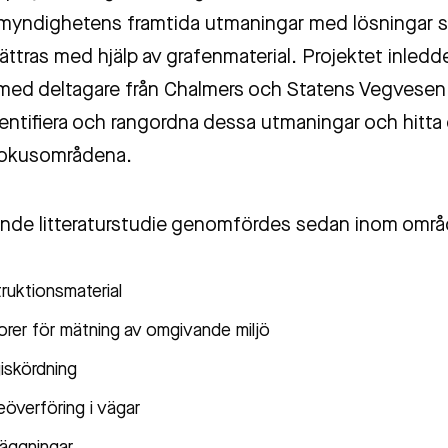
 myndighetens framtida utmaningar med lösningar 
ättras med hjälp av grafenmaterial. Projektet inled
ed deltagare från Chalmers och Statens Vegvese
identifiera och rangordna dessa utmaningar och hitt
fokusområdena.
nde litteraturstudie genomfördes sedan inom omr
ruktionsmaterial
rer för mätning av omgivande miljö
iskördning
överföring i vägar