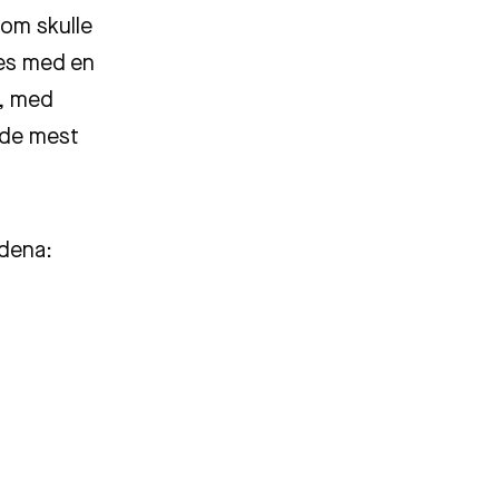
som skulle
des med en
n, med
a de mest
ådena: