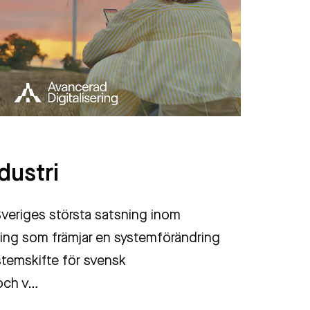
P
ndustri
A
r Sveriges största satsning inom
p
ring som främjar en systemförändring
k
stemskifte för svensk
 och v…
I