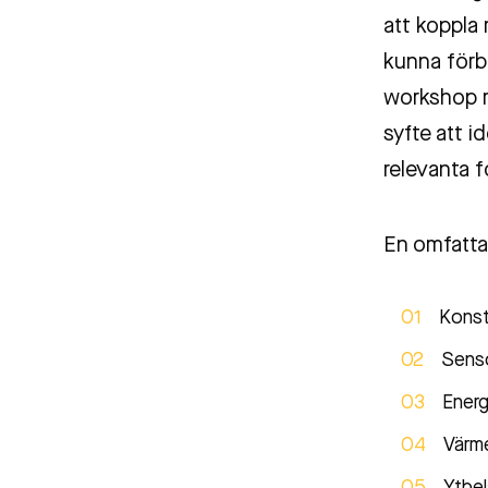
att koppla
kunna förb
workshop m
syfte att 
relevanta 
En omfatta
Konst
Senso
Energ
Värme