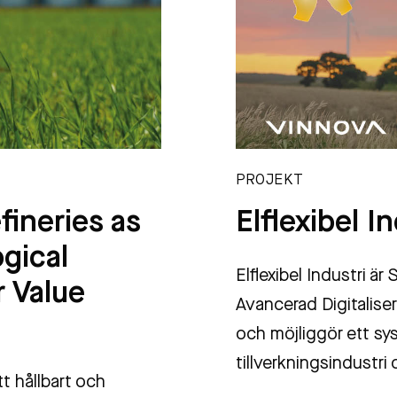
PROJEKT
fineries as
Elflexibel I
ogical
Elflexibel Industri ä
r Value
Avancerad Digitalise
och möjliggör ett sy
tillverkningsindustri
tt hållbart och