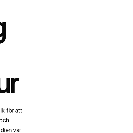
g
ur
k för att
 och
udien var