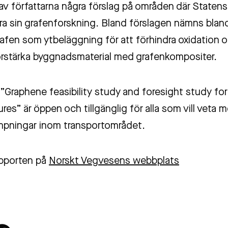
gav författarna några förslag på områden där State
era sin grafenforskning. Bland förslagen nämns blan
afen som ytbeläggning för att förhindra oxidation o
örstärka byggnadsmaterial med grafenkompositer.
”Graphene feasibility study and foresight study for
ures” är öppen och tillgänglig för alla som vill veta 
ämpningar inom transportområdet.
apporten på
Norskt Vegvesens webbplats