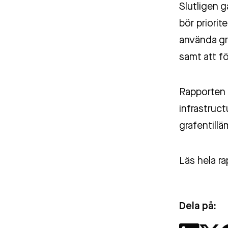
Slutligen 
bör priorit
använda gr
samt att f
Rapporten 
infrastruct
grafentill
Läs hela r
Dela på: