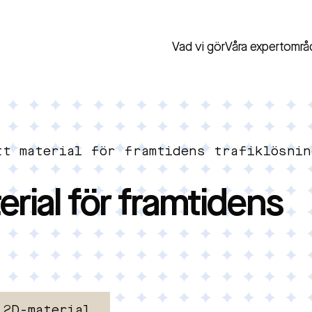
Vad vi gör
Våra expertområ
tt material för framtidens trafiklösnin
erial för framtidens
 2D-material