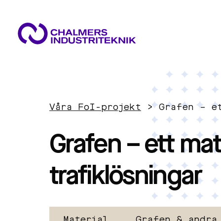
VAD VI GÖR
VÅRA EXPERTOMRÅDEN
AKTUELLT
Våra FoI-projekt
>
Grafen – e
OM OSS
Cirkulär ekonomi
KONTAKTA OSS
Grafen – ett mat
JOBBA HOS OSS
Energi
trafiklösningar
Innovationsledning
Material
Grafen & andra