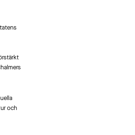
Statens
rstärkt
Chalmers
uella
tur och