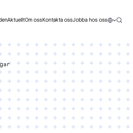
den
Aktuellt
Om oss
Kontakta oss
Jobba hos oss
gar