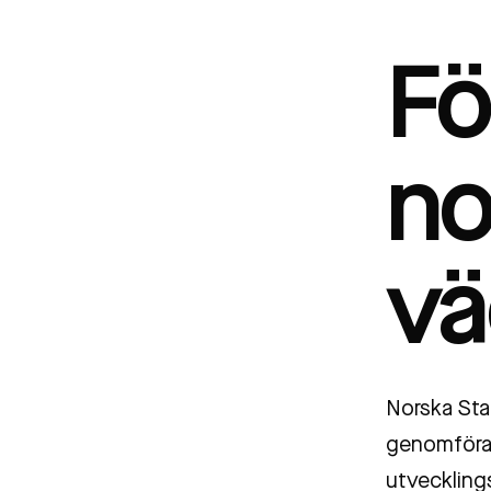
Fö
no
vä
Norska Sta
genomföra 
utveckling