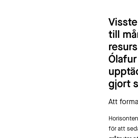
Visste
till m
resurs
Ólafur
upptä
gjort 
Att forma
Horisonten 
för att sed