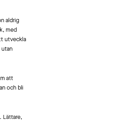
n aldrig
ck, med
tt utveckla
 utan
om att
an och bli
. Lättare,