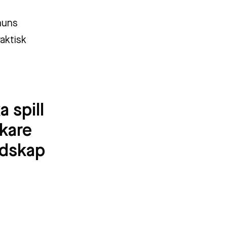
muns
aktisk
s
 spill
skare
edskap