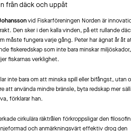
on från däck och uppåt
Johansson
vid Fiskarföreningen Norden är innovatio
akt. Den sker i den kalla vinden, på ett rullande dä
m måste fungera varje gång. Peter har ägnat år åt a
nde fiskeredskap som inte bara minskar miljöskador,
er fiskarnas verklighet.
ar inte bara om att minska spill eller bifångst, utan 
are att använda mindre bränsle, byta redskap mer säll
va, förklarar han.
erkade cirkulära räktrålen förkroppsligar den filosofin
injeformad och anmärkningsvärt effektiv drog den