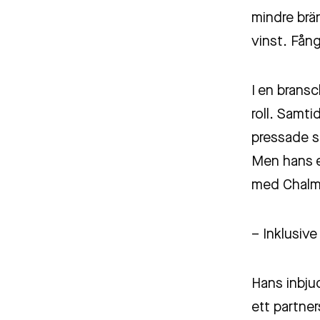
mindre brä
vinst. Fån
I en bransc
roll. Samt
pressade si
Men hans e
med Chalmer
– Inklusive
Hans inbju
ett partner