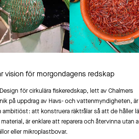
lär vision för morgondagens redskap
 Design för cirkulära fiskeredskap, lett av Chalmers
knik på uppdrag av Havs- och vattenmyndigheten, är 
 ambitiöst: att konstruera räktrålar så att de håller l
 material, är enklare att reparera och återvinna utan at
llor eller mikroplastbovar.