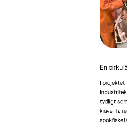
En cirku
I projektet
Industrite
tydligt som
kräver färre
spökfiskefä