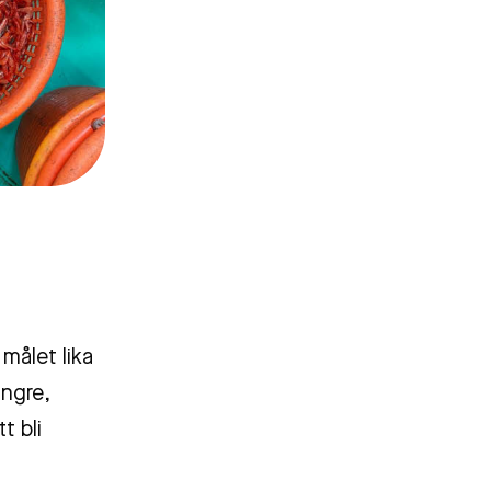
målet lika
ängre,
t bli