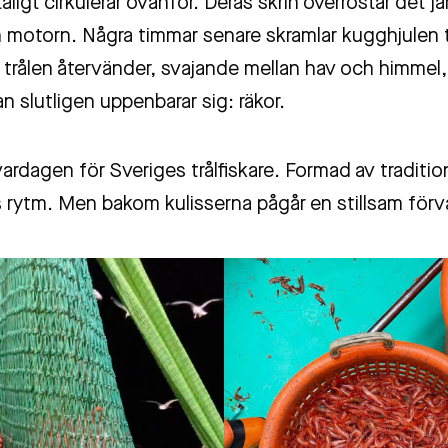
tåligt cirkulerar ovanför. Deras skrin överröstar det 
n motorn. Några timmar senare skramlar kugghjulen til
trålen återvänder, svajande mellan hav och himmel, 
 slutligen uppenbarar sig: räkor.
vardagen för Sveriges trålfiskare. Formad av traditio
 rytm. Men bakom kulisserna pågår en stillsam förv