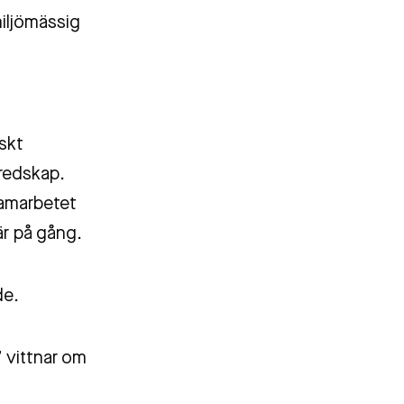
iljömässig
skt
 redskap.
samarbetet
är på gång.
de.
 vittnar om