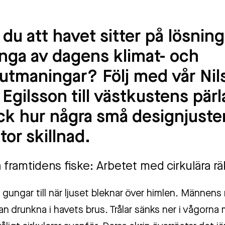
 du att havet sitter på lösnin
ånga av dagens klimat- och
utmaningar? Följ med vår Nil
 Egilsson till västkustens pär
ck hur några små designjuste
stor skillnad.
 framtidens fiske: Arbetet med cirkulära rä
gungar till när ljuset bleknar över himlen. Männens 
an drunkna i havets brus. Trålar sänks ner i vågorn