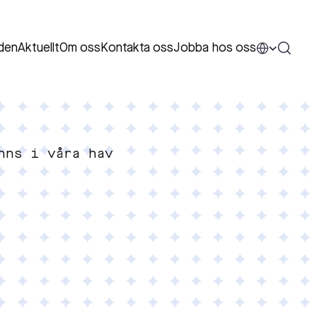
den
Aktuellt
Om oss
Kontakta oss
Jobba hos oss
nns i våra hav