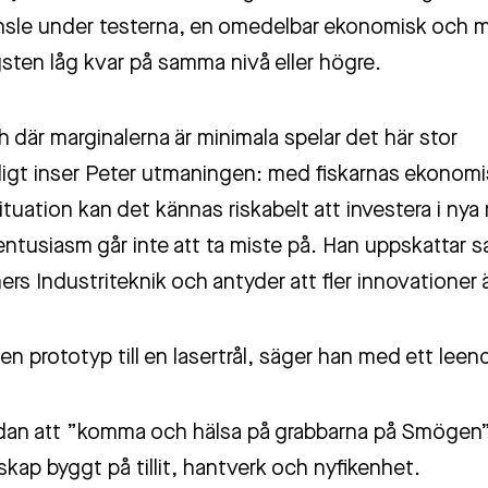
nsle under testerna, en omedelbar ekonomisk och m
gsten låg kvar på samma nivå eller högre.
h där marginalerna är minimala spelar det här stor
idigt inser Peter utmaningen: med fiskarnas ekonomi
tuation kan det kännas riskabelt att investera i nya
ntusiasm går inte att ta miste på. Han uppskattar 
s Industriteknik och antyder att fler innovationer 
 en prototyp till en lasertrål, säger han med ett leen
dan att ”komma och hälsa på grabbarna på Smögen”
skap byggt på tillit, hantverk och nyfikenhet.