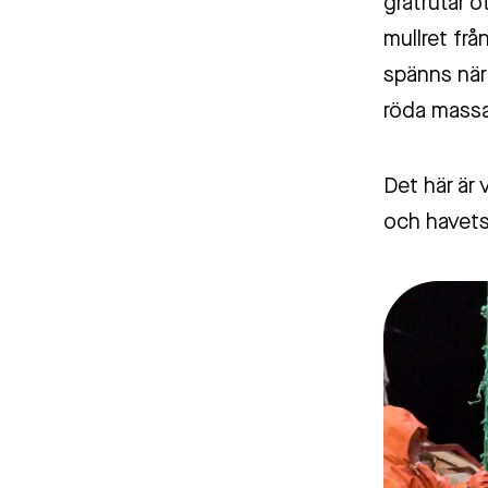
gråtrutar o
mullret frå
spänns när 
röda massan
Det här är 
och havets