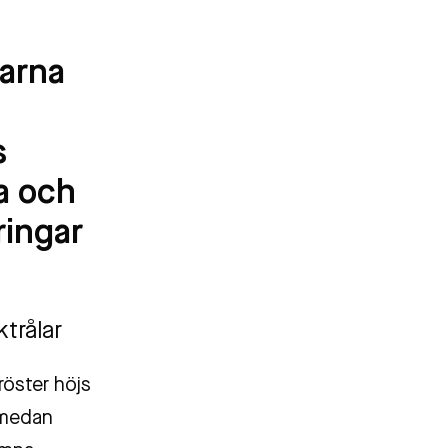
garna
s
la och
ringar
ktrålar
röster höjs
a medan