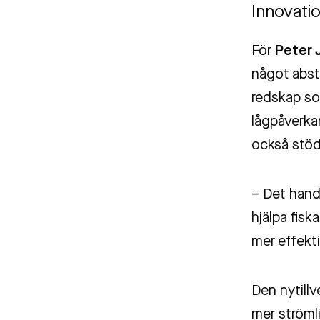
Innovati
För
Peter 
något abstr
redskap so
lågpåverka
också stödj
– Det handl
hjälpa fisk
mer effekti
Den nytillv
mer ströml