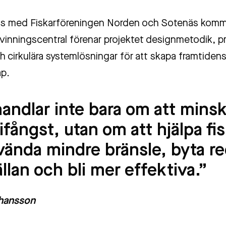
ns med Fiskarföreningen Norden och Sotenäs kom
rvinningscentral förenar projektet designmetodik, pr
h cirkulära systemlösningar för att skapa framtiden
ap.
andlar inte bara om att minska
bifångst, utan om att hjälpa fi
vända mindre bränsle, byta r
llan och bli mer effektiva.”
ohansson