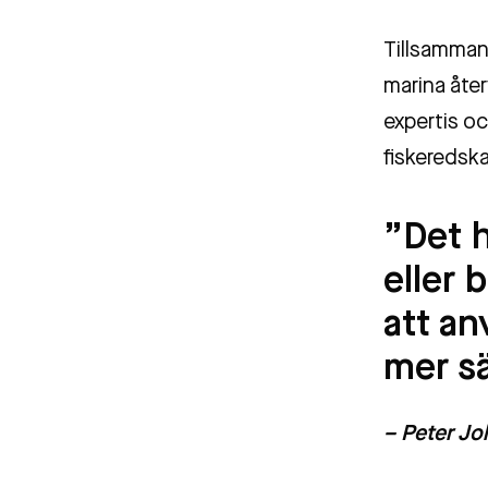
Tillsamma
marina åte
expertis oc
fiskeredsk
”Det h
eller 
att an
mer sä
– Peter J