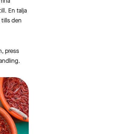
jämna
l. En talja
tills den
n, press
andling.