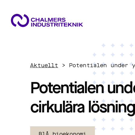
VAD VI GÖR
VÅRA EXPERTOMRÅDEN
AKTUELLT
Aktuellt
>
Potentialen under 
OM OSS
Cirkulär ekonomi
KONTAKTA OSS
Potentialen und
JOBBA HOS OSS
Energi
cirkulära lösning
Innovationsledning
Blå bioekonomi