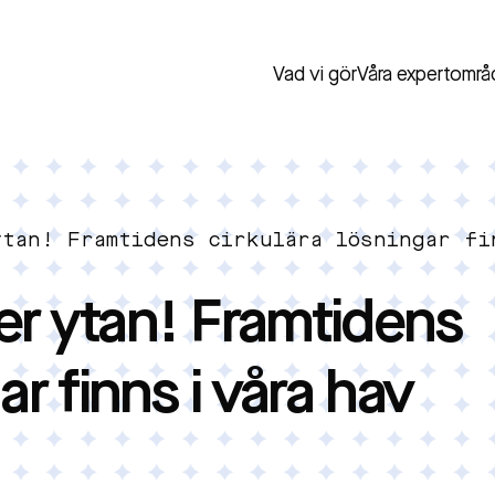
Vad vi gör
Våra expertområ
ytan! Framtidens cirkulära lösningar fi
er ytan! Framtidens
ar finns i våra hav