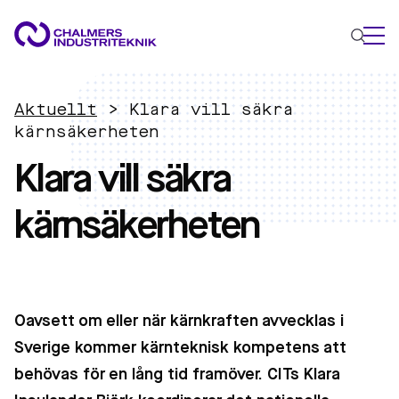
VAD VI GÖR
Aktuellt
>
Klara vill säkra
VÅRA EXPERTOMRÅDEN
kärnsäkerheten
Klara vill säkra
Cirkulär ekonomi
Energi
kärnsäkerheten
Innovationsledning
Material
Tillämpad AI
AKTUELLT
OM OSS
Oavsett om eller när kärnkraften avvecklas i
KONTAKTA OSS
Sverige kommer kärnteknisk kompetens att
JOBBA HOS OSS
behövas för en lång tid framöver. CITs Klara