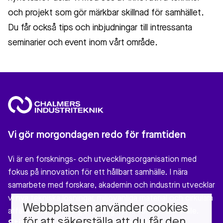
och projekt som gör märkbar skillnad för samhället.
Du får också tips och inbjudningar till intressanta
seminarier och event inom vårt område.
Vi gör morgondagen redo för framtiden
Vi är en forsknings- och utvecklingsorganisation med
fokus på innovation för ett hållbart samhälle. I nära
samarbete med forskare, akademin och industrin utvecklar
vi nya tekniska lösningar, miljövänliga material och cirkulära
Webbplatsen använder cookies
affärsmodeller som gör verklig nytta för vårt samhälle.
för att säkerställa att du får den