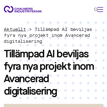
VAD VI GÖR
Aktuellt
>
Tillämpad AI beviljas
VÅRA EXPERTOMRÅDEN
fyra nya projekt inom Avancerad
digitalisering
Cirkulär ekonomi
Tillämpad AI beviljas
Energi
Innovationsledning
fyra nya projekt inom
Material
Tillämpad AI
Avancerad
AKTUELLT
OM OSS
digitalisering
KONTAKTA OSS
JOBBA HOS OSS