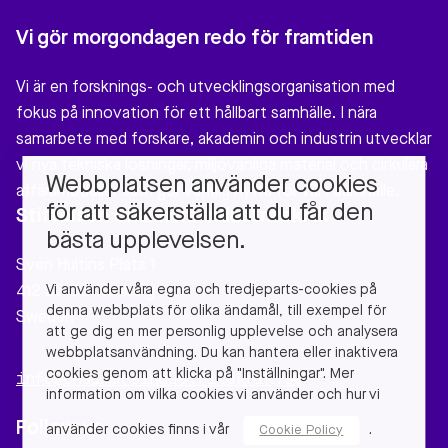
Vi gör morgondagen redo för framtiden
Vi är en forsknings- och utvecklingsorganisation med
fokus på innovation för ett hållbart samhälle. I nära
samarbete med forskare, akademin och industrin utvecklar
vi nya tekniska lösningar, miljövänliga material och cirkulära
Webbplatsen använder cookies
affärsmodeller som gör verklig nytta för vårt samhälle.
för att säkerställa att du får den
Stiftelsen Chalmers Industriteknik
bästa upplevelsen.
Sven Hultins Plats 1
Vi använder våra egna och tredjeparts-cookies på
412 58 Gothenburg
denna webbplats för olika ändamål, till exempel för
Sweden
att ge dig en mer personlig upplevelse och analysera
webbplatsanvändning. Du kan hantera eller inaktivera
cookies genom att klicka på "Inställningar". Mer
info@chalmersindustriteknik.se
information om vilka cookies vi använder och hur vi
Follow us
använder cookies finns i vår
.
Cookie Policy