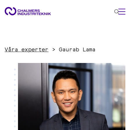
VAD VI GÖR
VÅRA EXPERTOMRÅDEN
Våra experter
>
Gaurab Lama
Cirkulär ekonomi
Energi
Innovationsledning
Material
Tillämpad AI
AKTUELLT
OM OSS
KONTAKTA OSS
JOBBA HOS OSS