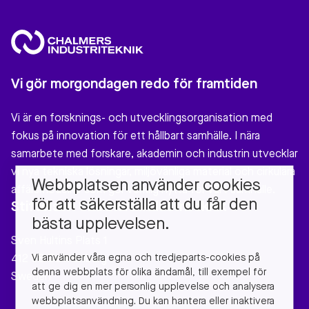
Vi gör morgondagen redo för framtiden
Vi är en forsknings- och utvecklingsorganisation med
fokus på innovation för ett hållbart samhälle. I nära
samarbete med forskare, akademin och industrin utvecklar
vi nya tekniska lösningar, miljövänliga material och cirkulära
Webbplatsen använder cookies
affärsmodeller som gör verklig nytta för vårt samhälle.
för att säkerställa att du får den
Stiftelsen Chalmers Industriteknik
bästa upplevelsen.
Sven Hultins Plats 1
Vi använder våra egna och tredjeparts-cookies på
412 58 Gothenburg
denna webbplats för olika ändamål, till exempel för
Sweden
att ge dig en mer personlig upplevelse och analysera
webbplatsanvändning. Du kan hantera eller inaktivera