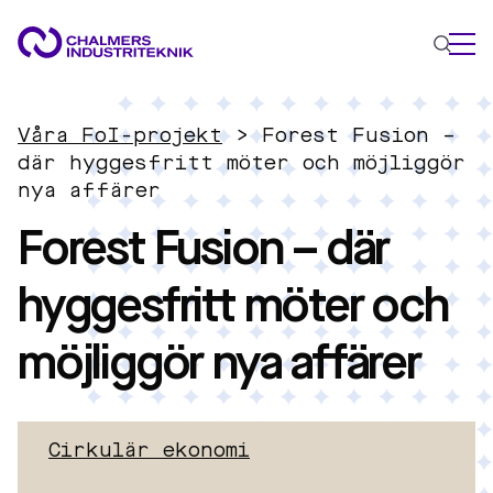
VAD VI GÖR
Våra FoI-projekt
>
Forest Fusion –
VÅRA EXPERTOMRÅDEN
där hyggesfritt möter och möjliggör
nya affärer
Cirkulär ekonomi
Forest Fusion – där
Energi
Innovationsledning
hyggesfritt möter och
Material
Tillämpad AI
möjliggör nya affärer
AKTUELLT
OM OSS
KONTAKTA OSS
Cirkulär ekonomi
JOBBA HOS OSS