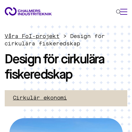
VAD VI GÖR
Våra FoI-projekt
>
Design för
VÅRA EXPERTOMRÅDEN
cirkulära fiskeredskap
Design för cirkulära
Cirkulär ekonomi
Energi
fiskeredskap
Innovationsledning
Material
Tillämpad AI
AKTUELLT
Cirkulär ekonomi
OM OSS
KONTAKTA OSS
JOBBA HOS OSS