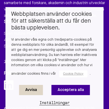
samarbete med forskare, akademin och industrin utvecklar
vi nya tekniska lösningar, miljövänliga material och cirkulära
Webbplatsen använder cookies
affärsmodeller som gör verklig nytta för vårt samhälle.
för att säkerställa att du får den
Stiftelsen Chalmers Industriteknik
bästa upplevelsen.
Sven Hultins Plats 1
Vi använder våra egna och tredjeparts-cookies på
412 58 Gothenburg
denna webbplats för olika ändamål, till exempel för
Sweden
att ge dig en mer personlig upplevelse och analysera
webbplatsanvändning. Du kan hantera eller inaktivera
cookies genom att klicka på "Inställningar". Mer
info@chalmersindustriteknik.se
information om vilka cookies vi använder och hur vi
Follow us
använder cookies finns i vår
.
Cookie Policy
Avvisa
Acceptera alla
Inställningar
© Copyright Stiftelsen Chalmers Industriteknik 2026