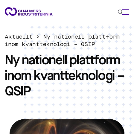
VAD VI GÖR
Aktuellt
>
Ny nationell plattform
VÅRA EXPERTOMRÅDEN
inom kvantteknologi – QSIP
Ny nationell plattform
Cirkulär ekonomi
Energi
inom kvantteknologi –
Innovationsledning
Material
QSIP
Tillämpad AI
AKTUELLT
OM OSS
KONTAKTA OSS
JOBBA HOS OSS