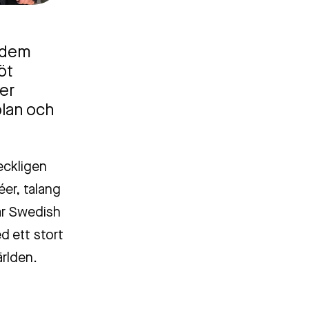
m dem
öt
er
lan och
eckligen
er, talang
tår Swedish
d ett stort
ärlden.