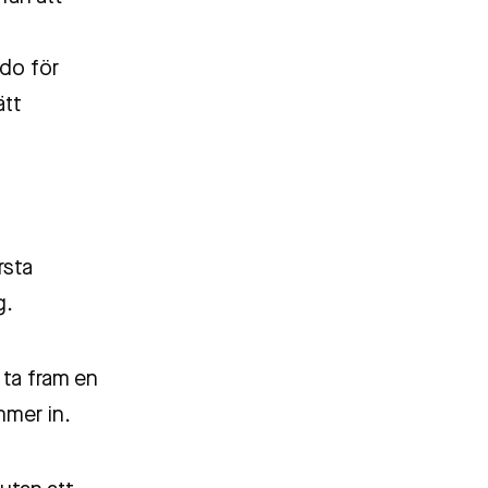
edo för
ätt
rsta
g.
 ta fram en
mmer in.