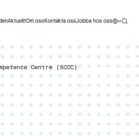
den
Aktuellt
Om oss
Kontakta oss
Jobba hos oss
mpetence Centre (SCCC)