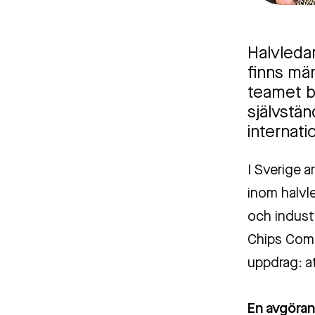
Halvleda
finns män
teamet b
självstä
internatio
I Sverige a
inom halvl
och industr
Chips Compe
uppdrag: at
En avgöran