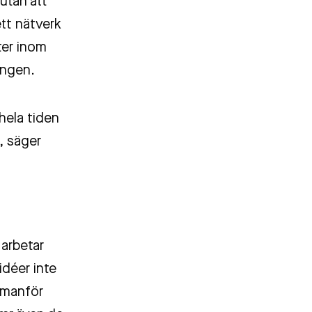
utan att
ett nätverk
ster inom
ingen.
hela tiden
, säger
 arbetar
idéer inte
mmanför