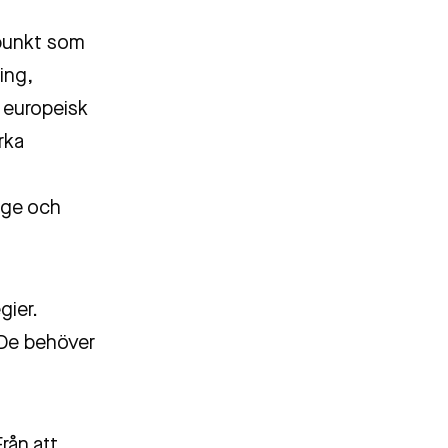
punkt som
ing,
e europeisk
rka
rige och
gier.
. De behöver
rån att