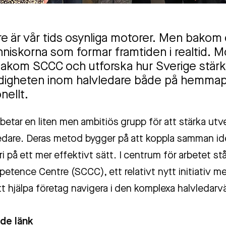
re är vår tids osynliga motorer. Men bako
niskorna som formar framtiden i realtid. M
akom SCCC och utforska hur Sverige stärk
ndigheten inom halvledare både på hemmap
nellt.
rbetar en liten men ambitiös grupp för att stärka utv
edare. Deras metod bygger på att koppla samman idé
i på ett mer effektivt sätt. I centrum för arbetet s
tence Centre (SCCC), ett relativt nytt initiativ me
t hjälpa företag navigera i den komplexa halvledarv
de länk