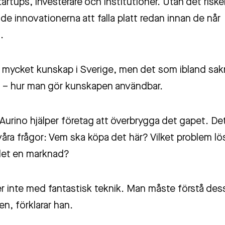
tartups, investerare och institutioner. Utan det riske
e innovationerna att falla platt redan innan de når
.
s mycket kunskap i Sverige, men det som ibland sak
 – hur man gör kunskapen användbar.
Aurino hjälper företag att överbrygga det gapet. De
svåra frågor: Vem ska köpa det här? Vilket problem l
det en marknad?
er inte med fantastisk teknik. Man måste förstå des
ten, förklarar han.