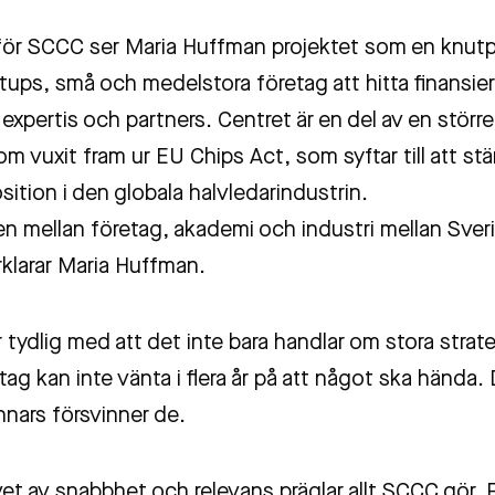
ör SCCC ser Maria Huffman projektet som en knut
rtups, små och medelstora företag att hitta finansier
 expertis och partners. Centret är en del av en störr
m vuxit fram ur EU Chips Act, som syftar till att stä
ition i den globala halvledarindustrin.
ken mellan företag, akademi och industri mellan Sve
rklarar Maria Huffman.
tydlig med att det inte bara handlar om stora strate
ag kan inte vänta i flera år på att något ska hända
nnars försvinner de.
t av snabbhet och relevans präglar allt SCCC gör. F