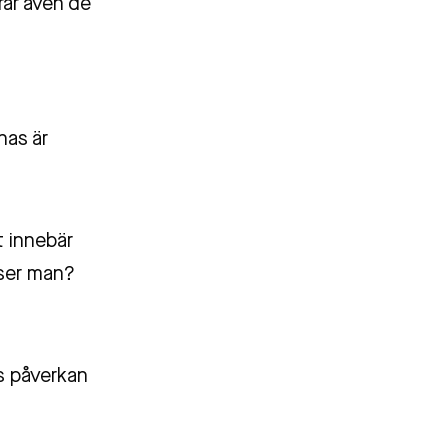
rar även de
nas är
t innebär
öser man?
s påverkan