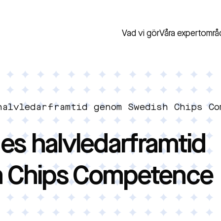
Vad vi gör
Våra expertområ
halvledarframtid genom Swedish Chips Co
es halvledarframtid
 Chips Competence