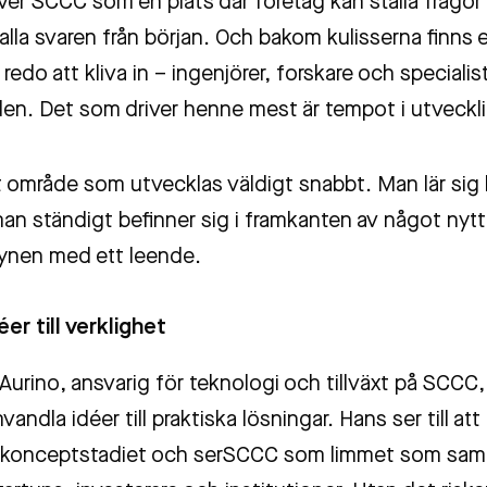
ver SCCC som en plats där företag kan ställa frågor 
lla svaren från början. Och bakom kulisserna finns 
 redo att kliva in – ingenjörer, forskare och speciali
den. Det som driver henne mest är tempot i utveckl
tt område som utvecklas väldigt snabbt. Man lär sig 
an ständigt befinner sig i framkanten av något nytt
ynen med ett leende.
éer till verklighet
Aurino, ansvarig för teknologi och tillväxt på SCCC,
andla idéer till praktiska lösningar. Hans ser till att 
å konceptstadiet och serSCCC som limmet som sa