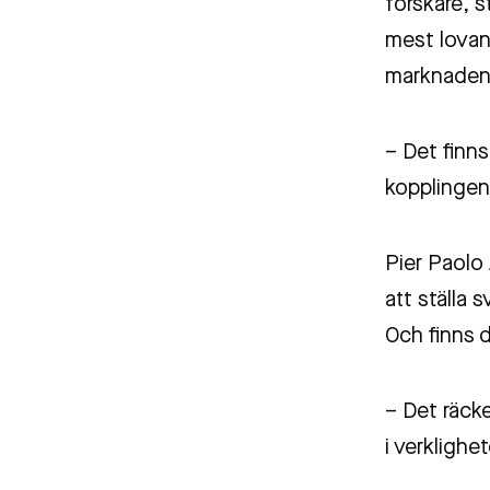
forskare, s
mest lovand
marknaden
– Det finn
kopplingen
Pier Paolo 
att ställa 
Och finns 
– Det räck
i verklighe