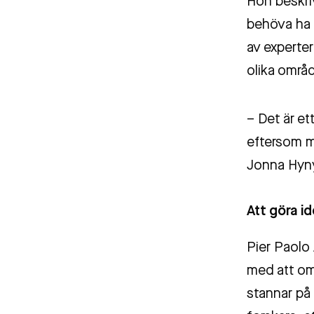
Hon beskri
behöva ha a
av experter
olika områ
– Det är e
eftersom m
Jonna Hyn
Att göra id
Pier Paolo 
med att omv
stannar p