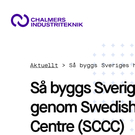
VAD VI GÖR
VÅRA EXPERTOMRÅDEN
AKTUELLT
Aktuellt
>
Så byggs Sveriges 
OM OSS
Cirkulär ekonomi
KONTAKTA OSS
Så byggs Sverig
JOBBA HOS OSS
Energi
genom Swedish
Innovationsledning
Centre (SCCC)