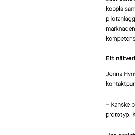
koppla sam
pilotanlägg
marknaden.
kompetens
Ett nätver
Jonna Hyny
kontaktpun
– Kanske b
prototyp. K