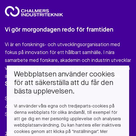
Vi gör morgondagen redo för framtiden
Vi är en forsknings- och utvecklingsorganisation med
fokus på innovation för ett hållbart samhälle. I nära
samarbete med forskare, akademin och industrin utvecklar
vi nya tekniska lösningar, miljövänliga material och cirkulära
Webbplatsen använder cookies
affärsmodeller som gör verklig nytta för vårt samhälle.
för att säkerställa att du får den
Stiftelsen Chalmers Industriteknik
bästa upplevelsen.
Sven Hultins Plats 1
Vi använder våra egna och tredjeparts-cookies på
412 58 Gothenburg
denna webbplats för olika ändamål, till exempel för
Sweden
att ge dig en mer personlig upplevelse och analysera
webbplatsanvändning. Du kan hantera eller inaktivera
cookies genom att klicka på "Inställningar". Mer
info@chalmersindustriteknik.se