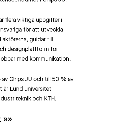
tenscentrumet i Chips JU.
 flera viktiga uppgifter i
nsvariga för att utveckla
ktörerna, guidar till
och designplattform för
 jobbar med kommunikation.
% av Chips JU och till 50 % av
t är Lund universitet
ndustriteknik och KTH.
r