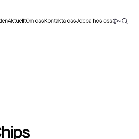
den
Aktuellt
Om oss
Kontakta oss
Jobba hos oss
hips