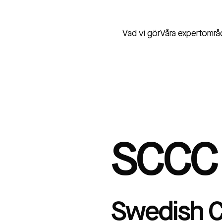
Vad vi gör
Våra expertområ
SCCC
Swedish C