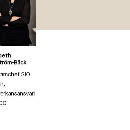
abeth
tröm-Bäck
ramchef SIO
n,
erkansansvari
CC