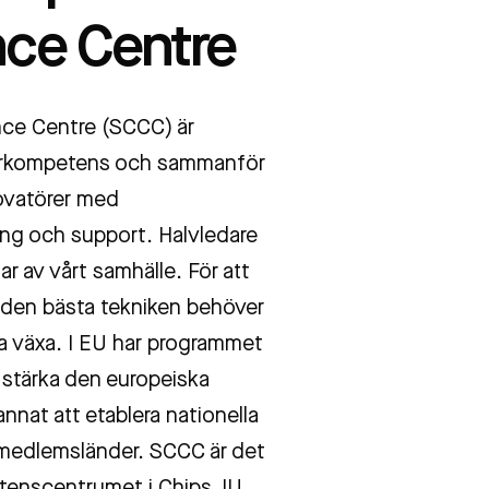
ce Centre
ce Centre (SCCC) är
darkompetens och sammanför
novatörer med
ing och support. Halvledare
ar av vårt samhälle. För att
ill den bästa tekniken behöver
pa växa. I EU har programmet
t stärka den europeiska
annat att etablera nationella
 medlemsländer. SCCC är det