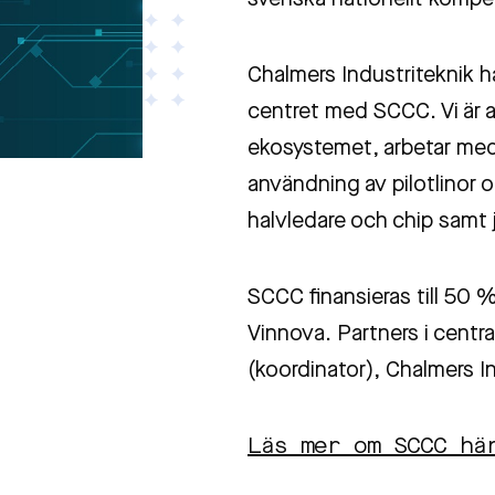
svenska nationellt kompe
Chalmers Industriteknik har
centret med SCCC. Vi är a
ekosystemet, arbetar med a
användning av pilotlinor 
halvledare och chip samt
SCCC finansieras till 50 
Vinnova. Partners i centra
(koordinator), Chalmers I
Läs mer om SCCC hä