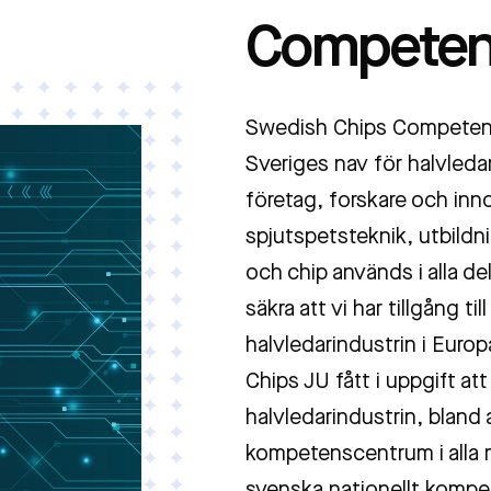
Competen
Swedish Chips Competen
Sveriges nav för halvle
företag, forskare och in
spjutspetsteknik, utbildn
och chip används i alla del
säkra att vi har tillgång t
halvledarindustrin i Euro
Chips JU fått i uppgift at
halvledarindustrin, bland 
kompetenscentrum i alla