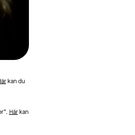
Här
kan du
er”
.
Här
kan