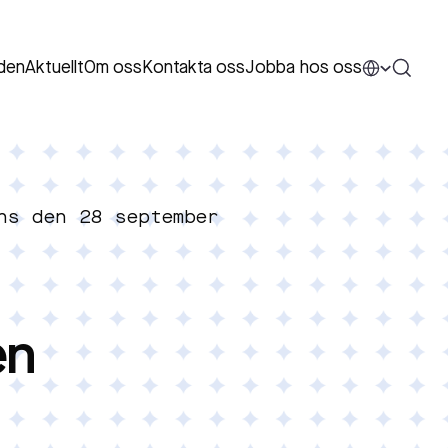
den
Aktuellt
Om oss
Kontakta oss
Jobba hos oss
ns den 28 september
en