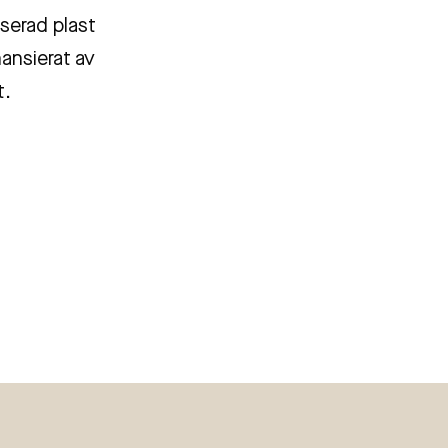
serad plast
nansierat av
t.