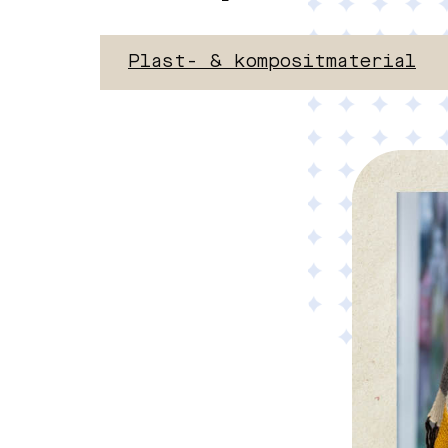
Material
Plast- & kompositmaterial
Tillämpad AI