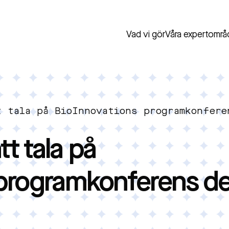
Vad vi gör
Våra expertområ
t tala på BioInnovations programkonfere
tt tala på
 programkonferens d