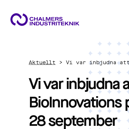
VAD VI GÖR
VÅRA EXPERTOMRÅDEN
AKTUELLT
Aktuellt
>
Vi var inbjudna at
OM OSS
Cirkulär ekonomi
KONTAKTA OSS
Vi var inbjudna a
JOBBA HOS OSS
Energi
BioInnovations
Innovationsledning
28 september