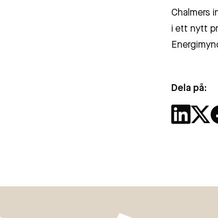
Chalmers i
i ett nytt 
Energimyn
Dela på: