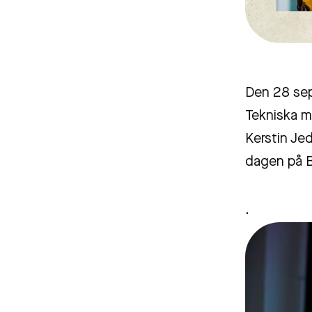
Den 28 sep
Tekniska m
Kerstin Je
dagen på B
.