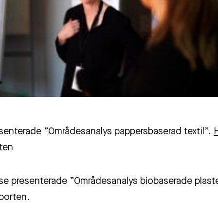
esenterade ”
Områdesanalys pappersbaserad textil”.
rten
se
presenterade ”
Områdesanalys biobaserade plast
porten.