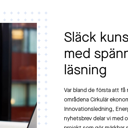
Släck kun
med spän
läsning
Var bland de första att få
områdena Cirkulär ekonomi
Innovationsledning, Energi
nyhetsbrev delar vi med o