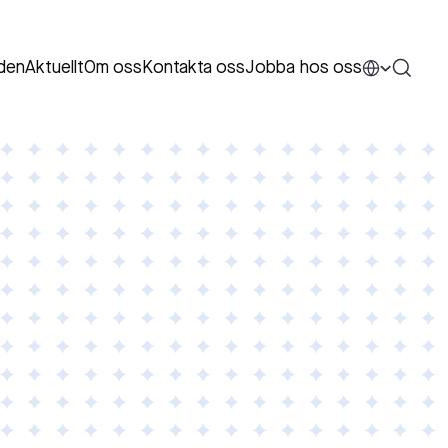
den
Aktuellt
Om oss
Kontakta oss
Jobba hos oss