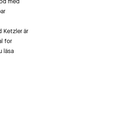
etod med
bar
 Ketzler är
l for
 läsa