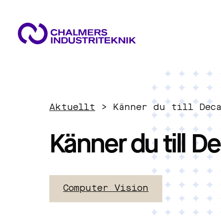
VAD VI GÖR
VÅRA EXPERTOMRÅDEN
AKTUELLT
Aktuellt
>
Känner du till Dec
OM OSS
Cirkulär ekonomi
KONTAKTA OSS
Känner du till 
JOBBA HOS OSS
Energi
Computer Vision
Innovationsledning