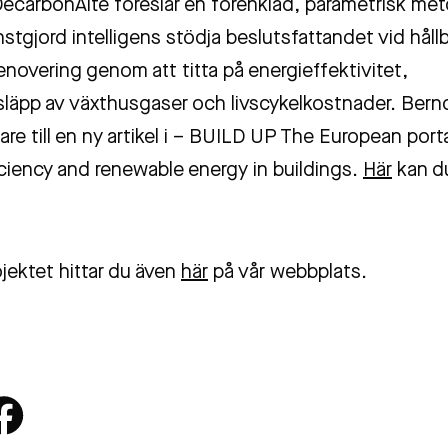
DecarbonAlte föreslår en förenklad, parametrisk m
nstgjord intelligens stödja beslutsfattandet vid håll
novering genom att titta på energieffektivitet,
tsläpp av växthusgaser och livscykelkostnader. Bernd
re till en ny artikel i – BUILD UP The European porta
iciency and renewable energy in buildings.
Här
kan du
jektet hittar du även
här
på vår webbplats.