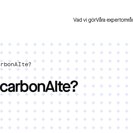
Vad vi gör
Våra expertområ
arbonAIte?
DecarbonAIte?