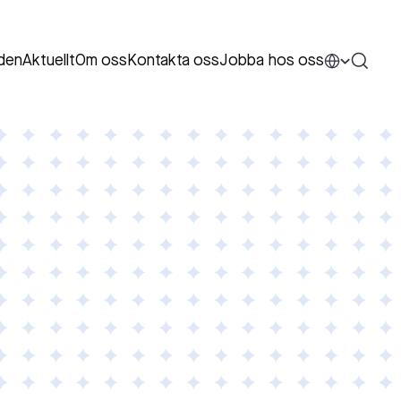
den
Aktuellt
Om oss
Kontakta oss
Jobba hos oss