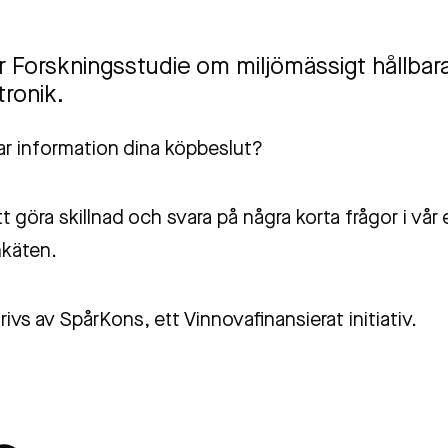
år Forskningsstudie om miljömässigt hållbar
ronik.
ar information dina köpbeslut?
tt göra skillnad och svara på några korta frågor i vår
nkäten.
rivs av SpårKons, ett Vinnovafinansierat initiativ.