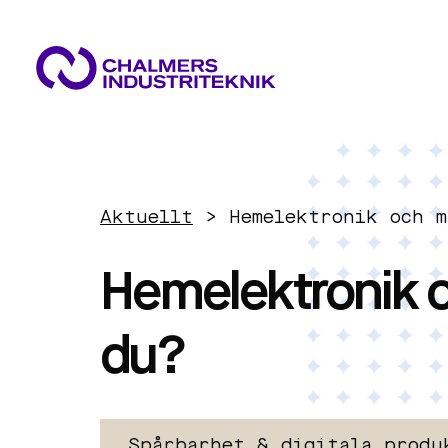
VAD VI GÖR
VÅRA EXPERTOMRÅDEN
AKTUELLT
Aktuellt
>
Hemelektronik och 
OM OSS
Cirkulär ekonomi
KONTAKTA OSS
Hemelektronik o
JOBBA HOS OSS
Energi
du?
Innovationsledning
Spårbarhet & digitala produ