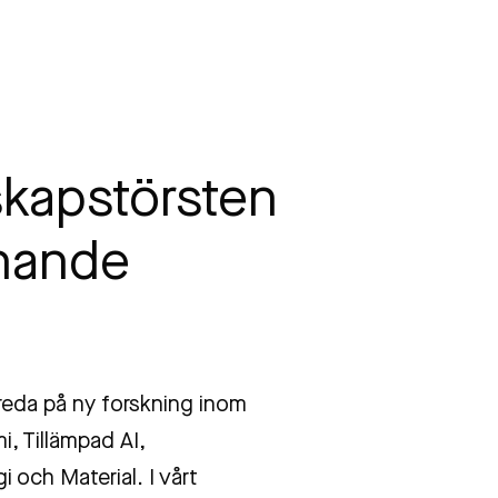
skapstörsten
nande
 reda på ny forskning inom
, Tillämpad AI,
 och Material. I vårt