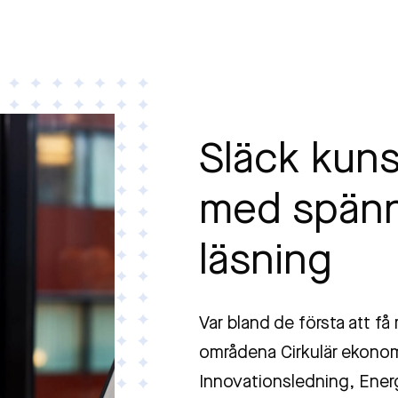
Släck kun
med spän
läsning
Var bland de första att få
områdena Cirkulär ekonomi
Innovationsledning, Energi