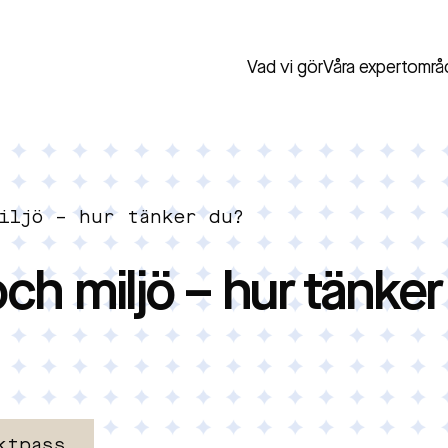
Vad vi gör
Våra expertområ
miljö – hur tänker du?
ch miljö – hur tänker
ktpass