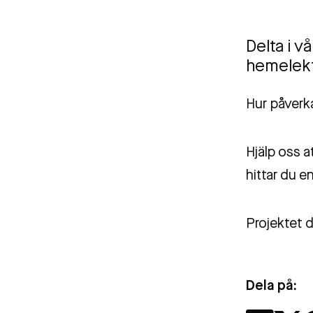
Delta i v
hemelekt
Hur påverk
Hjälp oss a
hittar du e
Projektet d
Dela på: