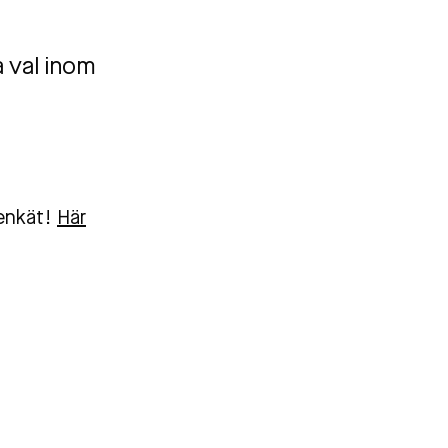
a val inom
 enkät!
Här