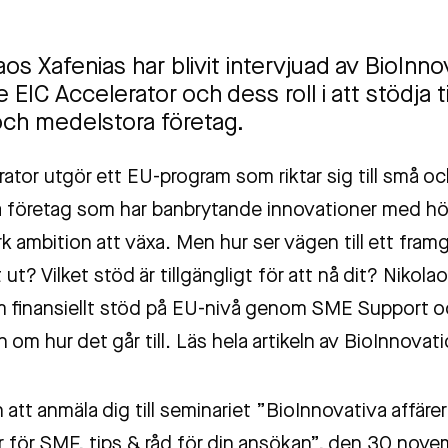
aos Xafenias har blivit intervjuad av BioInno
EIC Accelerator och dess roll i att stödja t
och medelstora företag.
ator utgör ett EU-program som riktar sig till små o
 företag som har banbrytande innovationer med hö
k ambition att växa. Men hur ser vägen till ett fram
 ut? Vilket stöd är tillgängligt för att nå dit? Nikolao
m finansiellt stöd på EU-nivå genom SME Support och
n om hur det går till.
Läs hela artikeln av BioInnovat
tt anmäla dig till seminariet ”BioInnovativa affärer
r för SMF, tips & råd för din ansökan”, den 30 nove