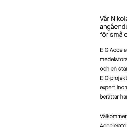
Vår Nikol
angående 
för små 
EIC Acceler
medelstora
och en star
EIC-projekt
expert ino
berättar ha
Välkommen a
Accelerato