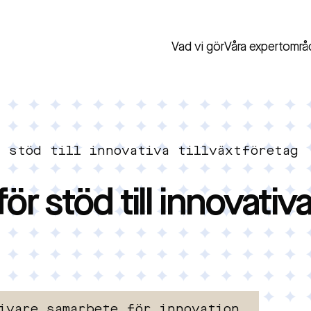
Vad vi gör
Våra expertområ
r stöd till innovativa tillväxtföretag
ör stöd till innovativ
ivare samarbete för innovation