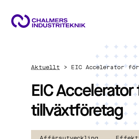
VAD VI GÖR
VÅRA EXPERTOMRÅDEN
AKTUELLT
Aktuellt
>
EIC Accelerator fö
OM OSS
Cirkulär ekonomi
KONTAKTA OSS
EIC Accelerator f
JOBBA HOS OSS
Energi
tillväxtföretag
Innovationsledning
Affärsutveckling
Effekt