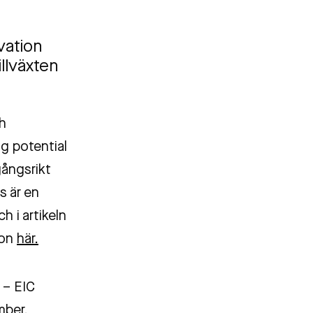
vation
illväxten
ch
g potential
gångsrikt
s är en
 i artikeln
ion
här.
 – EIC
mber.