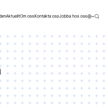
den
Aktuellt
Om oss
Kontakta oss
Jobba hos oss
a