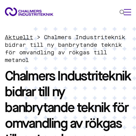
VAD VI GÖR
Aktuellt
>
Chalmers Industriteknik
VÅRA EXPERTOMRÅDEN
bidrar till ny banbrytande teknik
för omvandling av rökgas till
Cirkulär ekonomi
metanol
Energi
Chalmers Industriteknik
Innovationsledning
Material
bidrar till ny
Tillämpad AI
AKTUELLT
banbrytande teknik för
OM OSS
KONTAKTA OSS
omvandling av rökgas
JOBBA HOS OSS