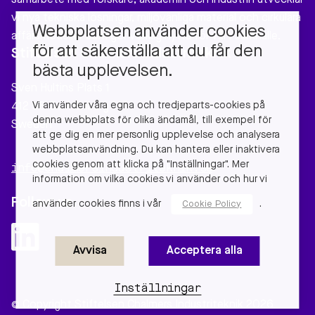
samarbete med forskare, akademin och industrin utvecklar
vi nya tekniska lösningar, miljövänliga material och cirkulära
Webbplatsen använder cookies
affärsmodeller som gör verklig nytta för vårt samhälle.
för att säkerställa att du får den
Stiftelsen Chalmers Industriteknik
bästa upplevelsen.
Sven Hultins Plats 1
Vi använder våra egna och tredjeparts-cookies på
412 58 Gothenburg
denna webbplats för olika ändamål, till exempel för
Sweden
att ge dig en mer personlig upplevelse och analysera
webbplatsanvändning. Du kan hantera eller inaktivera
cookies genom att klicka på "Inställningar". Mer
info@chalmersindustriteknik.se
information om vilka cookies vi använder och hur vi
Follow us
använder cookies finns i vår
.
Cookie Policy
Avvisa
Acceptera alla
Inställningar
© Copyright Stiftelsen Chalmers Industriteknik 2026