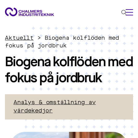
VAD VI GÖR
Aktuellt
>
Biogena kolflöden med
VÅRA EXPERTOMRÅDEN
fokus på jordbruk
Biogena kolflöden med
Cirkulär ekonomi
Energi
fokus på jordbruk
Innovationsledning
Material
Tillämpad AI
AKTUELLT
Analys & omställning av
OM OSS
värdekedjor
KONTAKTA OSS
JOBBA HOS OSS