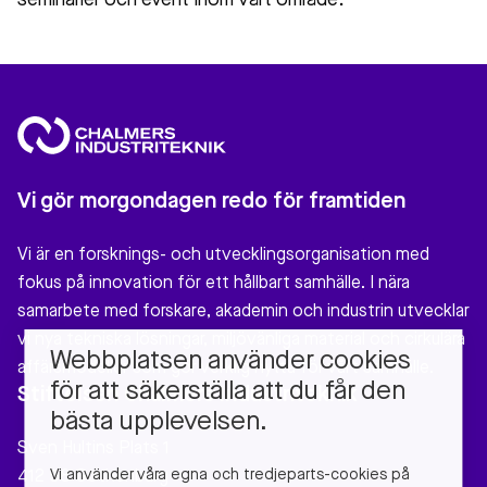
seminarier och event inom vårt område.
Vi gör morgondagen redo för framtiden
Vi är en forsknings- och utvecklingsorganisation med
fokus på innovation för ett hållbart samhälle. I nära
samarbete med forskare, akademin och industrin utvecklar
vi nya tekniska lösningar, miljövänliga material och cirkulära
Webbplatsen använder cookies
affärsmodeller som gör verklig nytta för vårt samhälle.
för att säkerställa att du får den
Stiftelsen Chalmers Industriteknik
bästa upplevelsen.
Sven Hultins Plats 1
Vi använder våra egna och tredjeparts-cookies på
412 58 Gothenburg