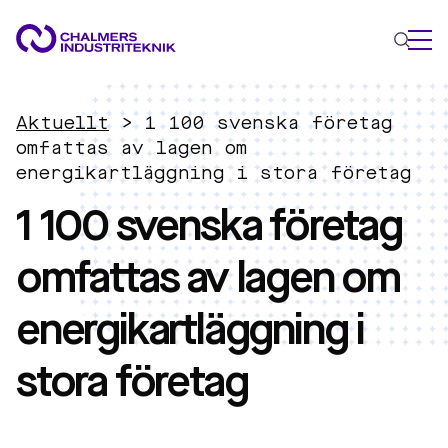
VAD VI GÖR
Aktuellt
>
1 100 svenska företag
VÅRA EXPERTOMRÅDEN
omfattas av lagen om
energikartläggning i stora företag
Cirkulär ekonomi
1 100 svenska företag
Energi
Innovationsledning
omfattas av lagen om
Material
Tillämpad AI
energikartläggning i
AKTUELLT
OM OSS
stora företag
KONTAKTA OSS
JOBBA HOS OSS