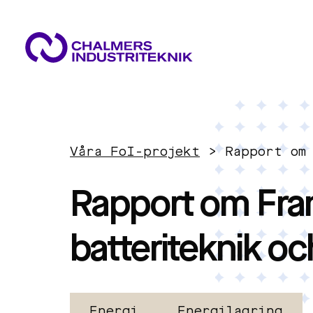
VAD VI GÖR
VÅRA EXPERTOMRÅDEN
AKTUELLT
Våra FoI-projekt
>
Rapport om
OM OSS
Cirkulär ekonomi
KONTAKTA OSS
Rapport om Fra
JOBBA HOS OSS
Energi
batteriteknik oc
Innovationsledning
Energi
Energilagring