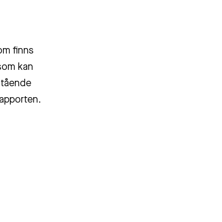
om finns
 som kan
mstående
rapporten.