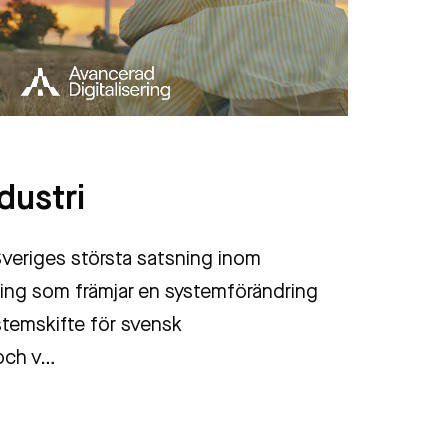
P
ndustri
A
r Sveriges största satsning inom
p
ring som främjar en systemförändring
k
stemskifte för svensk
 och v…
I
lä