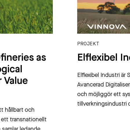
PROJEKT
fineries as
Elflexibel I
ogical
Elflexibel Industri ä
r Value
Avancerad Digitalise
och möjliggör ett sy
tillverkningsindustri
tt hållbart och
ett transnationellt
m samlar ledande