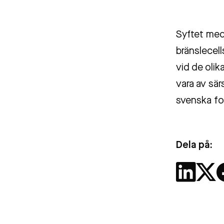
Syftet med 
bränslecel
vid de olik
vara av sär
svenska for
Dela på: