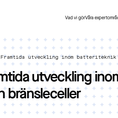
Vad vi gör
Våra expertområ
 Framtida utveckling inom batteriteknik
mtida utveckling ino
h bränsleceller