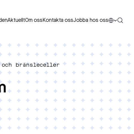
den
Aktuellt
Om oss
Kontakta oss
Jobba hos oss
 och bränsleceller
m