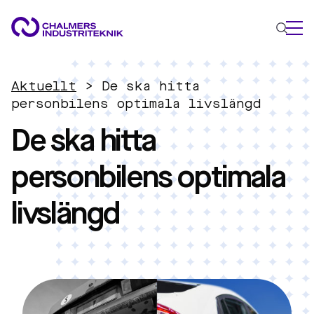
VAD VI GÖR
Aktuellt
>
De ska hitta
VÅRA EXPERTOMRÅDEN
personbilens optimala livslängd
De ska hitta
Cirkulär ekonomi
Energi
personbilens optimala
Innovationsledning
Material
livslängd
Tillämpad AI
AKTUELLT
OM OSS
KONTAKTA OSS
JOBBA HOS OSS