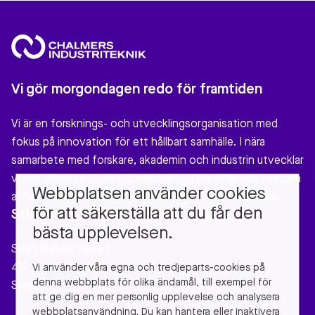
Vi gör morgondagen redo för framtiden
Vi är en forsknings- och utvecklingsorganisation med
fokus på innovation för ett hållbart samhälle. I nära
samarbete med forskare, akademin och industrin utvecklar
vi nya tekniska lösningar, miljövänliga material och cirkulära
Webbplatsen använder cookies
affärsmodeller som gör verklig nytta för vårt samhälle.
för att säkerställa att du får den
Stiftelsen Chalmers Industriteknik
bästa upplevelsen.
Sven Hultins Plats 1
412 58 Gothenburg
Vi använder våra egna och tredjeparts-cookies på
denna webbplats för olika ändamål, till exempel för
Sweden
att ge dig en mer personlig upplevelse och analysera
webbplatsanvändning. Du kan hantera eller inaktivera