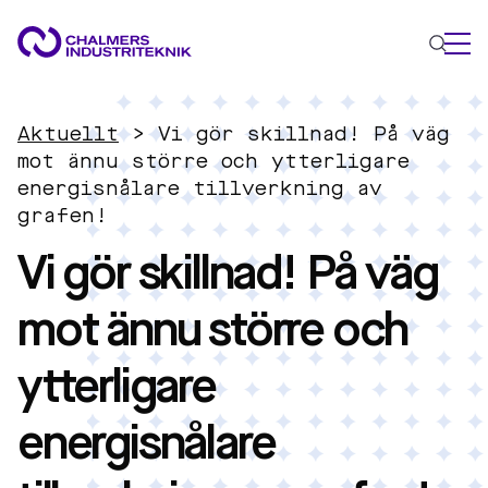
VAD VI GÖR
Aktuellt
>
Vi gör skillnad! På väg
VÅRA EXPERTOMRÅDEN
mot ännu större och ytterligare
energisnålare tillverkning av
Cirkulär ekonomi
grafen!
Energi
Vi gör skillnad! På väg
Innovationsledning
Material
mot ännu större och
Tillämpad AI
AKTUELLT
ytterligare
OM OSS
KONTAKTA OSS
energisnålare
JOBBA HOS OSS