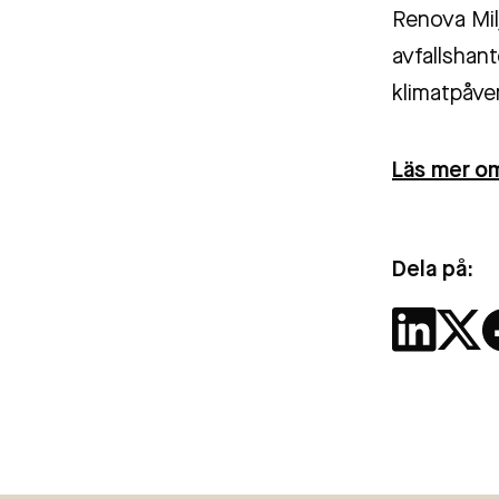
Renova Milj
avfallshant
klimatpåve
Läs mer om
Dela på: