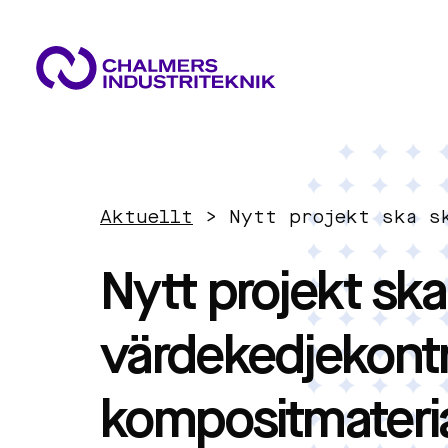
VAD VI GÖR
VÅRA EXPERTOMRÅDEN
AKTUELLT
Aktuellt
>
Nytt projekt ska s
OM OSS
Cirkulär ekonomi
KONTAKTA OSS
Nytt projekt sk
JOBBA HOS OSS
Energi
värdekedjekontr
Innovationsledning
kompositmateria