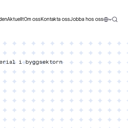
den
Aktuellt
Om oss
Kontakta oss
Jobba hos oss
erial i byggsektorn