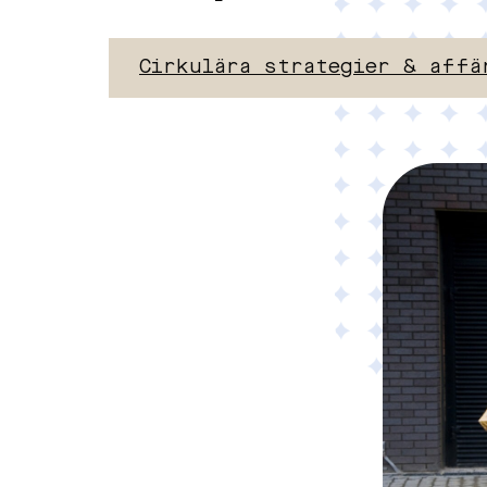
Material
Cirkulära strategier & affä
Tillämpad AI