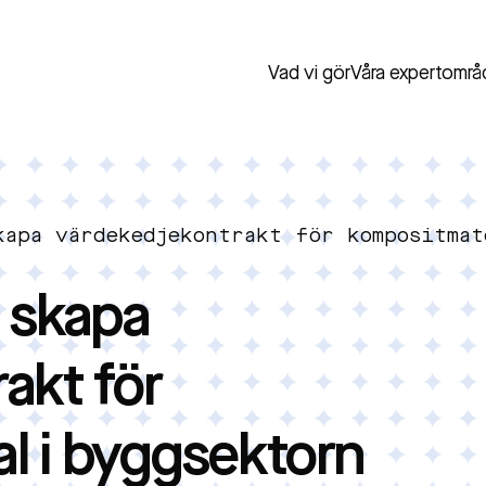
Vad vi gör
Våra expertområ
kapa värdekedjekontrakt för kompositmat
a skapa
akt för
l i byggsektorn