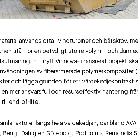
terial används ofta i vindturbiner och båtskrov, m
hen står för en betydligt större volym – och därme
llsutmaning. Ett nytt Vinnova-finansierat projekt ska
användningen av fiberarmerade polymerkompositer (
ter och lägga grunden för ett värdekedjekontrakt
r en mer ansvarsfull och resurseffektiv hantering frå
till end-of-life.
amlar aktörer längs hela värdekedjan, däribland AVA 
s, Bengt Dahlgren Göteborg, Podcomp, Remondis 