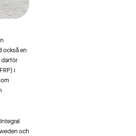
en
d också en
 därför
FRP) i
 som
n
Integral
Sweden och