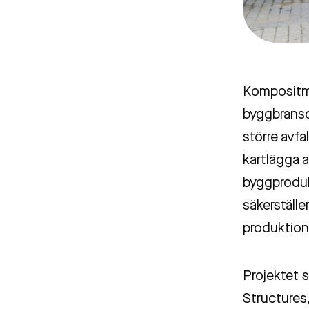
Kompositma
byggbransc
större avfa
kartlägga 
byggproduk
säkerställe
produktion 
Projektet s
Structure