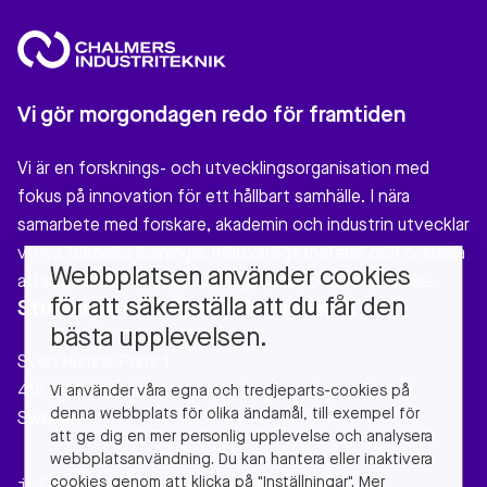
Vi gör morgondagen redo för framtiden
Vi är en forsknings- och utvecklingsorganisation med
fokus på innovation för ett hållbart samhälle. I nära
samarbete med forskare, akademin och industrin utvecklar
vi nya tekniska lösningar, miljövänliga material och cirkulära
Webbplatsen använder cookies
affärsmodeller som gör verklig nytta för vårt samhälle.
för att säkerställa att du får den
Stiftelsen Chalmers Industriteknik
bästa upplevelsen.
Sven Hultins Plats 1
412 58 Gothenburg
Vi använder våra egna och tredjeparts-cookies på
denna webbplats för olika ändamål, till exempel för
Sweden
att ge dig en mer personlig upplevelse och analysera
webbplatsanvändning. Du kan hantera eller inaktivera
cookies genom att klicka på "Inställningar". Mer