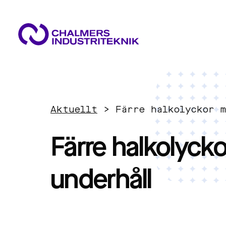
VAD VI GÖR
VÅRA EXPERTOMRÅDEN
AKTUELLT
Aktuellt
>
Färre halkolyckor 
OM OSS
Cirkulär ekonomi
KONTAKTA OSS
Färre halkolyck
JOBBA HOS OSS
Energi
underhåll
Innovationsledning