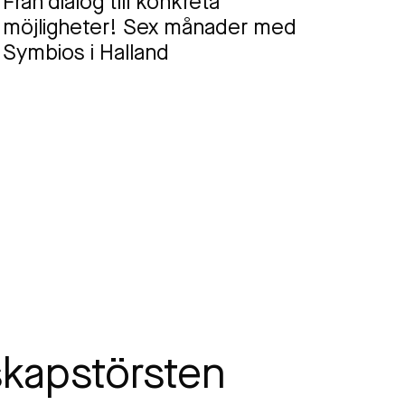
Från dialog till konkreta
möjligheter! Sex månader med
Symbios i Halland
skapstörsten