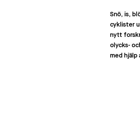
Material
Snö, is, b
cyklister 
Tillämpad AI
nytt forsk
olycks- oc
med hjälp 