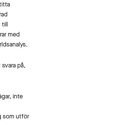
titta
rad
till
drar med
rldsanalys.
t svara på,
ägar, inte
ag som utför