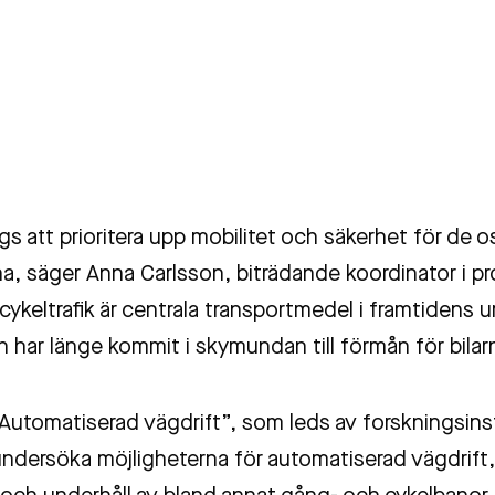
gs att prioritera upp mobilitet och säkerhet för de
na, säger Anna Carlsson, biträdande koordinator i pr
ykeltrafik är centrala transportmedel i framtidens 
n har länge kommit i skymundan till förmån för bilar
“Automatiserad vägdrift”, som leds av forskningsins
undersöka möjligheterna för automatiserad vägdrift