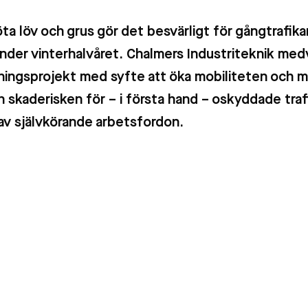
löta löv och grus gör det besvärligt för gångtrafik
under vinterhalvåret. Chalmers Industriteknik medv
ningsprojekt med syfte att öka mobiliteten och m
h skaderisken för – i första hand – oskyddade traf
av självkörande arbetsfordon.