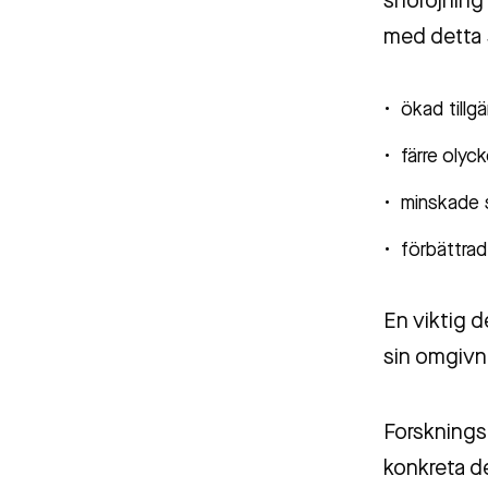
snöröjning
med detta 
ökad tillg
färre olyck
minskade 
förbättrad
En viktig d
sin omgivni
Forsknings
konkreta d