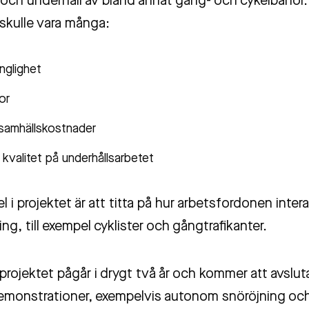
 och underhåll av bland annat gång- och cykelbanor.
skulle vara många:
änglighet
or
samhällskostnader
 kvalitet på underhållsarbetet
el i projektet är att titta på hur arbetsfordonen inte
ng, till exempel cyklister och gångtrafikanter.
projektet pågår i drygt två år och kommer att avslu
emonstrationer, exempelvis autonom snöröjning oc