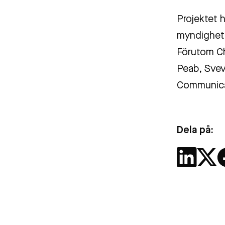
Projektet 
myndighet,
Förutom Ch
Peab, Svev
Communica
Dela på: