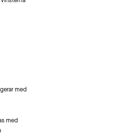
 Vinsterna
ragerar med
tas med
h