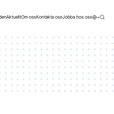
den
Aktuellt
Om oss
Kontakta oss
Jobba hos oss