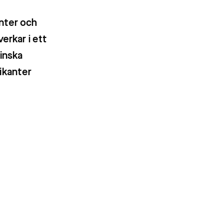
anter och
erkar i ett
inska
ikanter