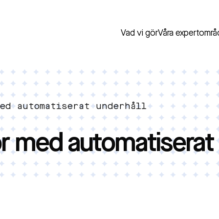
Vad vi gör
Våra expertområ
med automatiserat underhåll
or med automatiserat