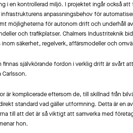
ng i en kontrollerad miljö. I projektet ingår också att 
 infrastrukturens anpassningsbehov för automatise
mt möjligheterna för autonom drift och underhåll av 
deller och trafikplatser. Chalmers Industriteknik bi
inom säkerhet, regelverk, affärsmodeller och omvä
 finnas självkörande fordon i verklig drift är svårt at
a Carlsson.
r är komplicerade eftersom de, till skillnad från bilv
irekt standard vad gäller utformning. Detta är en av
na till att det är så viktigt att samverka med föret
 menar hon.