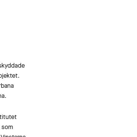
 oskyddade
ojektet.
urbana
na.
titutet
, som