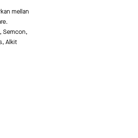
rkan mellan
re.
a, Semcon,
, Alkit