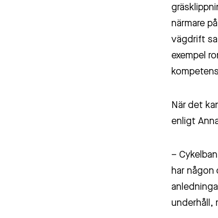
gräsklippni
närmare på
vägdrift sa
exempel ron
kompetens 
När det kan
enligt Ann
– Cykelbano
har någon d
anledningar
underhåll,