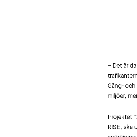
– Det är da
trafikanter
Gång- och c
miljöer, me
Projektet 
RISE, ska 