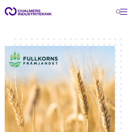
VAD VI GÖR
VÅRA EXPERTOMRÅDEN
Cirkulär ekonomi
Energi
Innovationsledning
Material
Tillämpad AI
AKTUELLT
OM OSS
KONTAKTA OSS
JOBBA HOS OSS