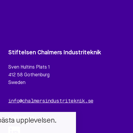
Stiftelsen Chalmers Industriteknik
Sven Hultins Plats 1
412 58 Gothenburg
Sweden
info@chalmersindustriteknik.se
Follow us
bästa upplevelsen.