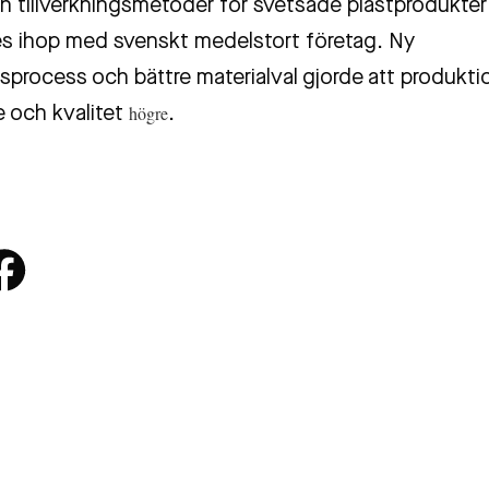
ch tillverkningsmetoder för svetsade plastprodukter
s ihop med svenskt medelstort företag. Ny
sprocess och bättre materialval gjorde att produkti
högre
e och kvalitet
.