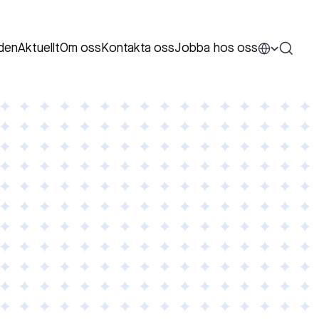
den
Aktuellt
Om oss
Kontakta oss
Jobba hos oss