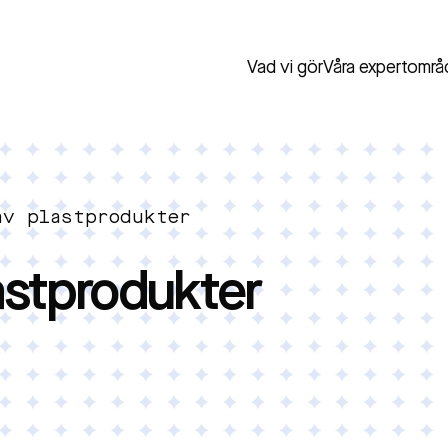
Vad vi gör
Våra expertområ
av plastprodukter
astprodukter