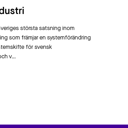
ndustri
A
r Sveriges största satsning inom
p
ring som främjar en systemförändring
k
stemskifte för svensk
 och v…
I
lä
d