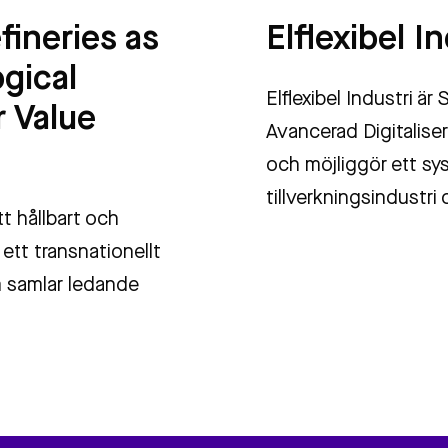
fineries as
Elflexibel I
ogical
Elflexibel Industri ä
r Value
Avancerad Digitalise
och möjliggör ett sy
tillverkningsindustri
tt hållbart och
ett transnationellt
m samlar ledande