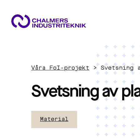
VAD VI GÖR
VÅRA EXPERTOMRÅDEN
AKTUELLT
Våra FoI-projekt
>
Svetsning 
OM OSS
Cirkulär ekonomi
KONTAKTA OSS
Svetsning av pl
JOBBA HOS OSS
Energi
Material
Innovationsledning