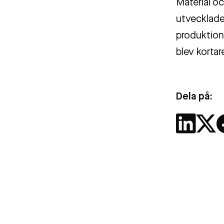
Material o
utvecklade
produktion
blev kortar
Dela på: