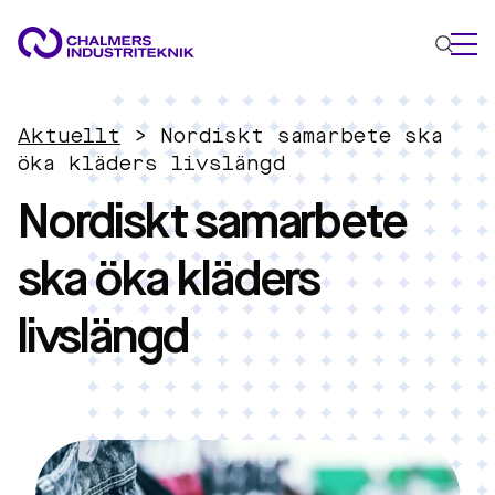
VAD VI GÖR
Aktuellt
>
Nordiskt samarbete ska
VÅRA EXPERTOMRÅDEN
öka kläders livslängd
Nordiskt samarbete
Cirkulär ekonomi
Energi
ska öka kläders
Innovationsledning
Material
livslängd
Tillämpad AI
AKTUELLT
OM OSS
KONTAKTA OSS
JOBBA HOS OSS