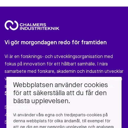
Vi gör morgondagen redo för framtiden
Vi är en forsknings- och utvecklingsorganisation med
fokus på innovation för ett hållbart samhälle. I nära
samarbete med forskare, akademin och industrin utvecklar
vi nya tekniska lösningar, miljövänliga material och cirkulära
Webbplatsen använder cookies
affärsmodeller som gör verklig nytta för vårt samhälle.
för att säkerställa att du får den
Stiftelsen Chalmers Industriteknik
bästa upplevelsen.
Sven Hultins Plats 1
412 58 Gothenburg
Vi använder våra egna och tredjeparts-cookies på
denna webbplats för olika ändamål, till exempel för
Sweden
att ge dig en mer personlig upplevelse och analysera