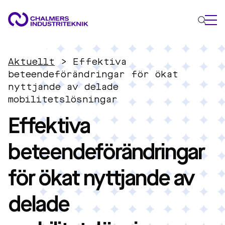
VAD VI GÖR
Aktuellt
>
Effektiva
VÅRA EXPERTOMRÅDEN
beteendeförändringar för ökat
nyttjande av delade
Cirkulär ekonomi
mobilitetslösningar
Energi
Effektiva
Innovationsledning
Material
beteendeförändringar
Tillämpad AI
AKTUELLT
för ökat nyttjande av
OM OSS
KONTAKTA OSS
delade
JOBBA HOS OSS