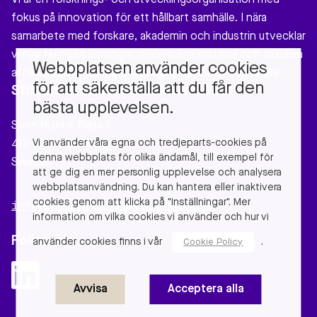
Vi är en forsknings- och utvecklingsorganisation med
fokus på innovation för ett hållbart samhälle. I nära
samarbete med forskare, akademin och industrin utvecklar
vi nya tekniska lösningar, miljövänliga material och cirkulära
Webbplatsen använder cookies
affärsmodeller som gör verklig nytta för vårt samhälle.
för att säkerställa att du får den
Stiftelsen Chalmers Industriteknik
bästa upplevelsen.
Sven Hultins Plats 1
Vi använder våra egna och tredjeparts-cookies på
412 58 Gothenburg
denna webbplats för olika ändamål, till exempel för
Sweden
att ge dig en mer personlig upplevelse och analysera
webbplatsanvändning. Du kan hantera eller inaktivera
cookies genom att klicka på "Inställningar". Mer
info@chalmersindustriteknik.se
information om vilka cookies vi använder och hur vi
Follow us
använder cookies finns i vår
.
Cookie Policy
Avvisa
Acceptera alla