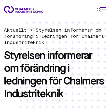
VAD VI GÖR
Aktuellt
>
Styrelsen informerar om
VÅRA EXPERTOMRÅDEN
förändring i ledningen för Chalmers
Industriteknik
Cirkulär ekonomi
Styrelsen informerar
Energi
Innovationsledning
om förändring i
Material
Tillämpad AI
ledningen för Chalmers
AKTUELLT
OM OSS
Industriteknik
KONTAKTA OSS
JOBBA HOS OSS