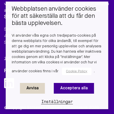
vi nya tekniska lösningar, miljövänliga material och cirkulära
Webbplatsen använder cookies
affärsmodeller som gör verklig nytta för vårt samhälle.
för att säkerställa att du får den
Stiftelsen Chalmers Industriteknik
bästa upplevelsen.
Sven Hultins Plats 1
Vi använder våra egna och tredjeparts-cookies på
412 58 Gothenburg
denna webbplats för olika ändamål, till exempel för
Sweden
att ge dig en mer personlig upplevelse och analysera
webbplatsanvändning. Du kan hantera eller inaktivera
cookies genom att klicka på "Inställningar". Mer
info@chalmersindustriteknik.se
information om vilka cookies vi använder och hur vi
Follow us
använder cookies finns i vår
.
Cookie Policy
Avvisa
Acceptera alla
Inställningar
© Copyright Stiftelsen Chalmers Industriteknik 2026