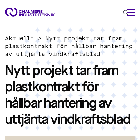
VAD VI GÖR
Aktuellt
>
Nytt projekt tar fram
VÅRA EXPERTOMRÅDEN
plastkontrakt för hållbar hantering
av uttjänta vindkraftsblad
Cirkulär ekonomi
Nytt projekt tar fram
Energi
Innovationsledning
plastkontrakt för
Material
Tillämpad AI
hållbar hantering av
AKTUELLT
OM OSS
uttjänta vindkraftsblad
KONTAKTA OSS
JOBBA HOS OSS