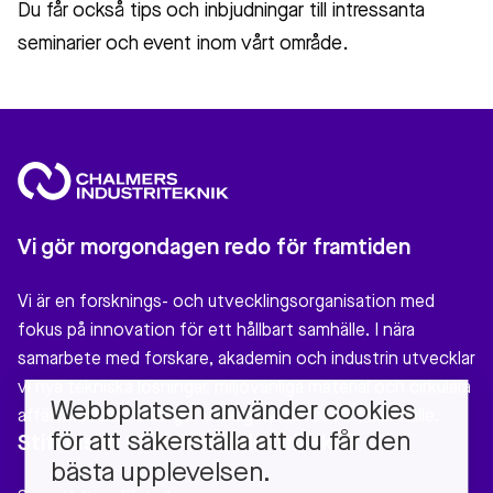
Du får också tips och inbjudningar till intressanta
seminarier och event inom vårt område.
Vi gör morgondagen redo för framtiden
Vi är en forsknings- och utvecklingsorganisation med
fokus på innovation för ett hållbart samhälle. I nära
samarbete med forskare, akademin och industrin utvecklar
vi nya tekniska lösningar, miljövänliga material och cirkulära
Webbplatsen använder cookies
affärsmodeller som gör verklig nytta för vårt samhälle.
för att säkerställa att du får den
Stiftelsen Chalmers Industriteknik
bästa upplevelsen.