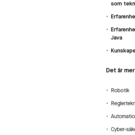
som tekn
Erfarenhe
Erfarenh
Java
Kunskape
Det är mer
Robotik
Reglertekn
Automati
Cyber-säk