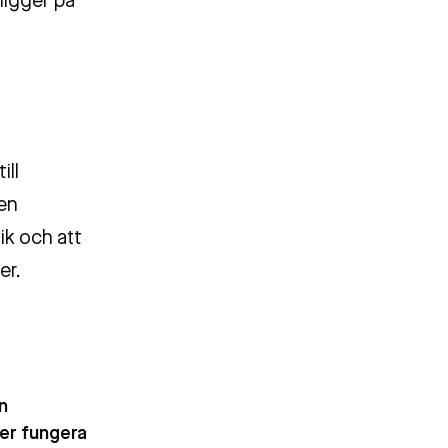
ligger på
ill
ren
ik och att
er.
n
er fungera