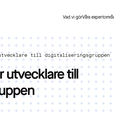
Vad vi gör
Våra expertområ
utvecklare till digitaliseringsgruppen
 utvecklare till
gruppen