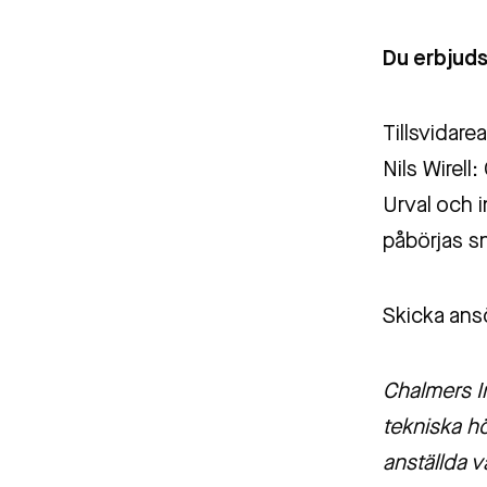
Du erbjud
Tillsvidar
Nils Wirell
Urval och i
påbörjas s
Skicka ansö
Chalmers In
tekniska h
anställda v