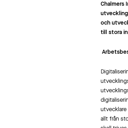
Chalmers I
utveckling
och utveck
till stora 
Arbetsbes
Digitalise
utveckling
utvecklings
digitaliser
utvecklare
allt från st