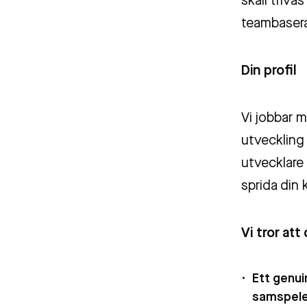
skall triva
teambasera
Din profil
Vi jobbar m
utveckling 
utvecklare 
sprida din
Vi tror att
Ett
genuin
samspele