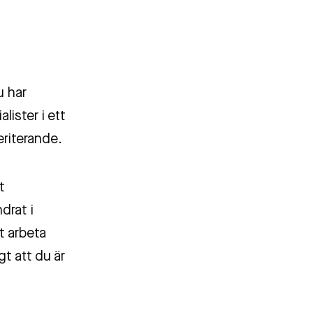
u har
ister i ett
eriterande.
t
drat i
t arbeta
t att du är