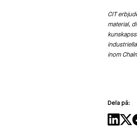
CIT erbjud
material, d
kunskapssä
industriel
inom Chal
Dela på: