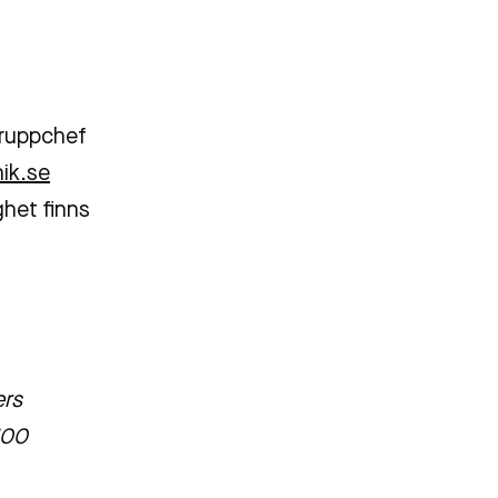
gruppchef
nik.se
ghet finns
ers
100