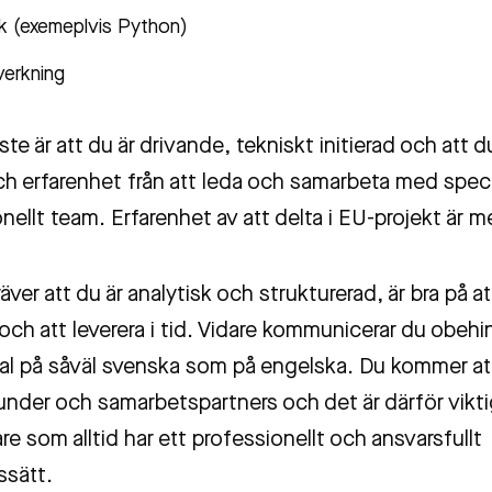
åk (exemeplvis Python)
lverkning
ste är att du är drivande, tekniskt initierad och att d
h erfarenhet från att leda och samarbeta med special
nellt team. Erfarenhet av att delta i EU-projekt är m
äver att du är analytisk och strukturerad, är bra på at
och att leverera i tid. Vidare kommunicerar du obehin
 tal på såväl svenska som på engelska. Du kommer at
under och samarbetspartners och det är därför viktig
re som alltid har ett professionellt och ansvarsfullt
ssätt.