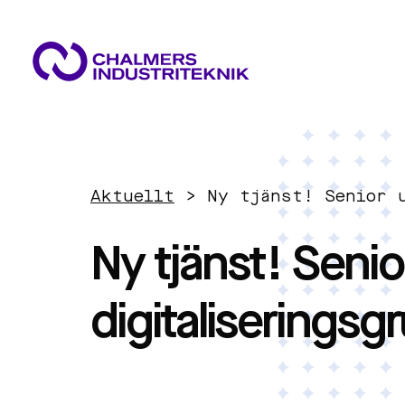
VAD VI GÖR
VÅRA EXPERTOMRÅDEN
AKTUELLT
Aktuellt
>
Ny tjänst! Senior 
OM OSS
Cirkulär ekonomi
KONTAKTA OSS
Ny tjänst! Senior
JOBBA HOS OSS
Energi
digitaliserings
Innovationsledning