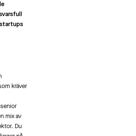
de
svarsfull
 startups
m
som kräver
 senior
en mix av
ektor. Du