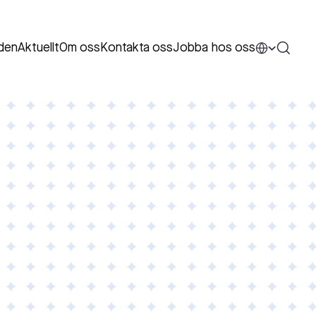
den
Aktuellt
Om oss
Kontakta oss
Jobba hos oss