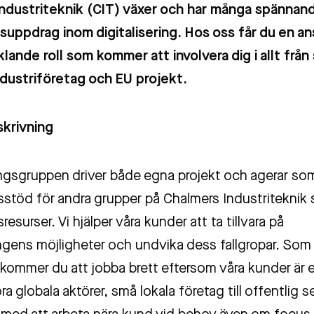
ndustriteknik (CIT) växer och har många spännan
suppdrag inom digitalisering. Hos oss får du en an
lande roll som kommer att involvera dig i allt från
industriföretag och EU projekt.
krivning
ringsgruppen driver både egna projekt och agerar so
sstöd för andra grupper på Chalmers Industriteknik 
resurser. Vi hjälper våra kunder att ta tillvara på
ingens möjligheter och undvika dess fallgropar. Som
 kommer du att jobba brett eftersom våra kunder är 
ora globala aktörer, små lokala företag till offentlig s