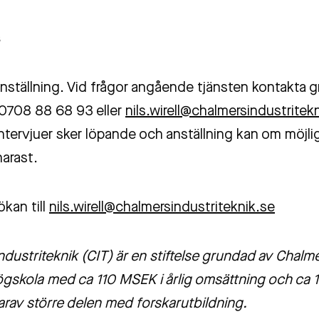
s
eanställning. Vid frågor angående tjänsten kontakta 
: 0708 88 68 93 eller
nils.wirell@chalmersindustritek
ntervjuer sker löpande och anställning kan om möjli
narast.
kan till
nils.wirell@chalmersindustriteknik.se
dustriteknik (CIT) är en stiftelse grundad av Chalm
ögskola med ca 110 MSEK i årlig omsättning och ca 
arav större delen med forskarutbildning.