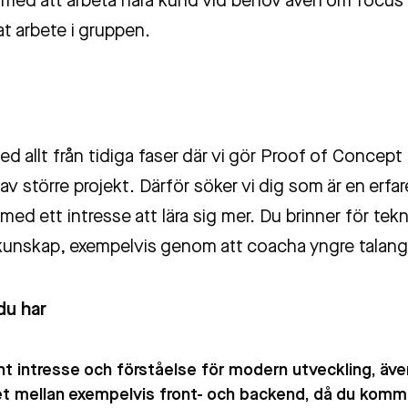
s med att arbeta nära kund vid behov även om focus 
t arbete i gruppen.
ed allt från tidiga faser där vi gör Proof of Concept t
av större projekt. Därför söker vi dig som är en erfa
med ett intresse att lära sig mer. Du brinner för tekn
 kunskap, exempelvis genom att coacha yngre talang
 du har
t intresse och förståelse för modern utveckling, äve
t mellan exempelvis front- och backend, då du komm