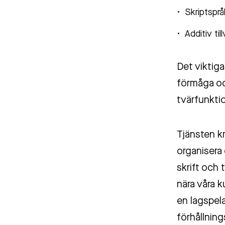
Skriptspr
Additiv til
Det viktiga
förmåga oc
tvärfunktio
Tjänsten kr
organisera 
skrift och
nära våra k
en lagspela
förhållning