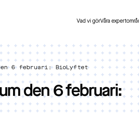
Vad vi gör
Våra expertområ
den 6 februari: BioLyftet
um den 6 februari: