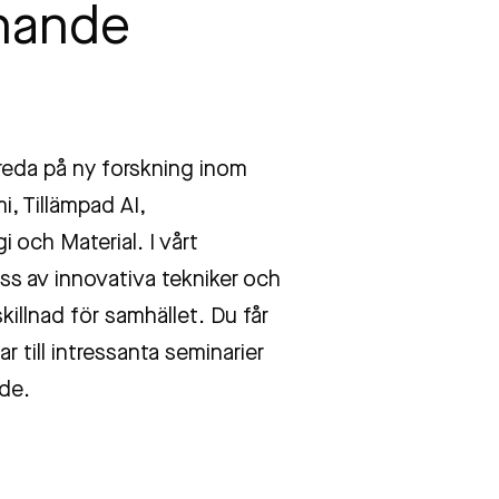
nande
 reda på ny forskning inom
, Tillämpad AI,
 och Material. I vårt
ss av innovativa tekniker och
illnad för samhället. Du får
r till intressanta seminarier
de.