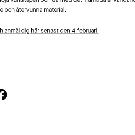
höja kunskapen och därmed det framtida användan
e och återvunna material.
h anmäl dig här senast den 4 februari