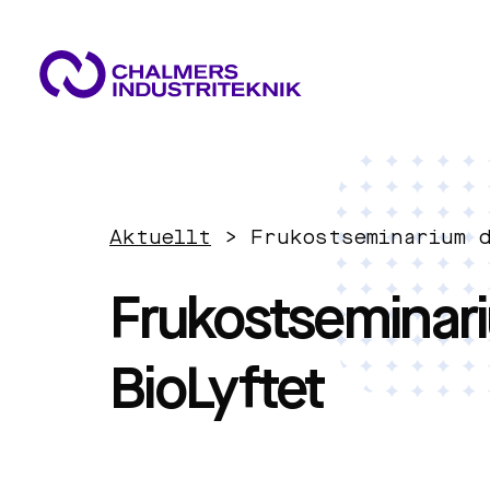
VAD VI GÖR
VÅRA EXPERTOMRÅDEN
AKTUELLT
Aktuellt
>
Frukostseminarium 
OM OSS
Cirkulär ekonomi
KONTAKTA OSS
Frukostseminari
JOBBA HOS OSS
Energi
BioLyftet
Innovationsledning