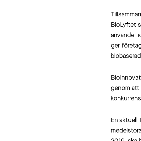
Material
Tillsamman
BioLyftet s
Tillämpad AI
använder ic
ger företag
biobaserad
BioInnovat
genom att 
konkurrens
En aktuell
medelstora