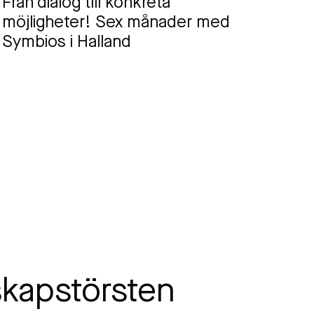
Från dialog till konkreta
möjligheter! Sex månader med
Symbios i Halland
skapstörsten