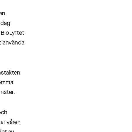
en
 idag
. BioLyftet
tt använda
nstakten
dkomma
nster.
och
ar våren