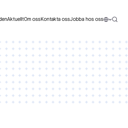
den
Aktuellt
Om oss
Kontakta oss
Jobba hos oss