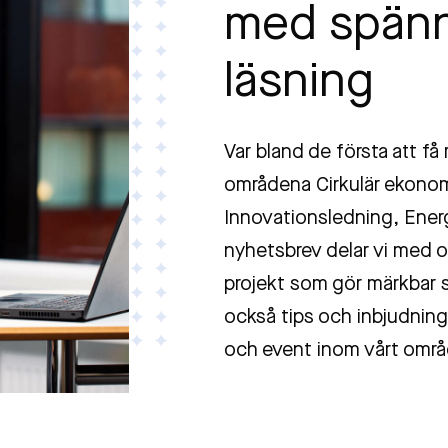
med spän
läsning
Var bland de första att få
områdena Cirkulär ekonomi
Innovationsledning, Energi
nyhetsbrev delar vi med o
projekt som gör märkbar sk
också tips och inbjudninga
och event inom vårt områ