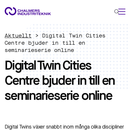
VAD VI GÖR
Aktuellt
>
Digital Twin Cities
VÅRA EXPERTOMRÅDEN
Centre bjuder in till en
seminarieserie online
Cirkulär ekonomi
Digital Twin Cities
Energi
Innovationsledning
Centre bjuder in till en
Material
Tillämpad AI
seminarieserie online
AKTUELLT
OM OSS
KONTAKTA OSS
JOBBA HOS OSS
Digital Twins växer snabbt inom många olika discipliner