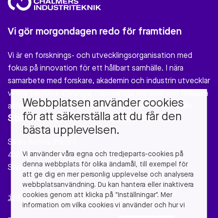
Vi gör morgondagen redo för framtiden
Vi är en forsknings- och utvecklingsorganisation med
fokus på innovation för ett hållbart samhälle. I nära
samarbete med forskare, akademin och industrin utvecklar
vi nya tekniska lösningar, miljövänliga material och cirkulära
Webbplatsen använder cookies
affärsmodeller som gör verklig nytta för vårt samhälle.
för att säkerställa att du får den
Stiftelsen Chalmers Industriteknik
bästa upplevelsen.
Sven Hultins Plats 1
Vi använder våra egna och tredjeparts-cookies på
412 58 Gothenburg
denna webbplats för olika ändamål, till exempel för
Sweden
att ge dig en mer personlig upplevelse och analysera
webbplatsanvändning. Du kan hantera eller inaktivera
cookies genom att klicka på "Inställningar". Mer
info@chalmersindustriteknik.se
information om vilka cookies vi använder och hur vi