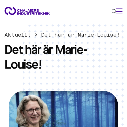
VAD VI GÖR
Aktuellt
>
Det här är Marie-Louise!
VÅRA EXPERTOMRÅDEN
Det här är Marie-
Cirkulär ekonomi
Louise!
Energi
Innovationsledning
Material
Tillämpad AI
AKTUELLT
OM OSS
KONTAKTA OSS
JOBBA HOS OSS