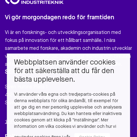
Vi gör morgondagen redo för framtiden
Vi är en forsknings- och utvecklingsorganisation med
fokus på innovation för ett hållbart samhälle. I nära
samarbete med forskare, akademin och industrin utvecklar
vi nya tekniska lösningar, miljövänliga material och cirkulära
Webbplatsen använder cookies
affärsmodeller som gör verklig nytta för vårt samhälle.
för att säkerställa att du får den
Stiftelsen Chalmers Industriteknik
bästa upplevelsen.
Sven Hultins Plats 1
Vi använder våra egna och tredjeparts-cookies på
412 58 Gothenburg
denna webbplats för olika ändamål, till exempel för
Sweden
att ge dig en mer personlig upplevelse och analysera
webbplatsanvändning. Du kan hantera eller inaktivera
cookies genom att klicka på "Inställningar". Mer
info@chalmersindustriteknik.se
information om vilka cookies vi använder och hur vi