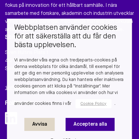
fokus på innovation för ett hållbart samhälle. I nära
samarbete med forskare, akademin och industrin utvecklar
vi nya tekniska lösningar, miljövänliga material och cirkulära
Webbplatsen använder cookies
affärsmodeller som gör verklig nytta för vårt samhälle.
för att säkerställa att du får den
Stiftelsen Chalmers Industriteknik
bästa upplevelsen.
Sven Hultins Plats 1
Vi använder våra egna och tredjeparts-cookies på
412 58 Gothenburg
denna webbplats för olika ändamål, till exempel för
Sweden
att ge dig en mer personlig upplevelse och analysera
webbplatsanvändning. Du kan hantera eller inaktivera
cookies genom att klicka på "Inställningar". Mer
info@chalmersindustriteknik.se
information om vilka cookies vi använder och hur vi
Follow us
använder cookies finns i vår
.
Cookie Policy
Avvisa
Acceptera alla