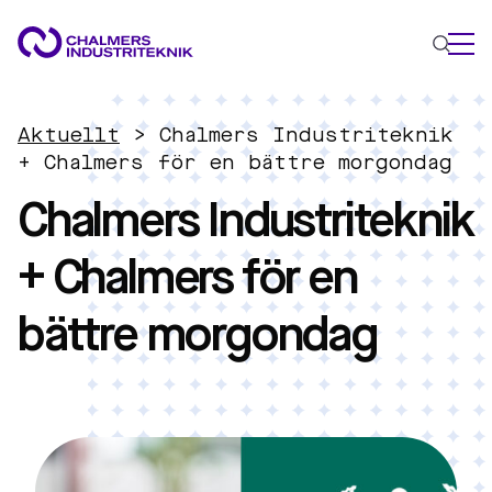
VAD VI GÖR
Aktuellt
>
Chalmers Industriteknik
VÅRA EXPERTOMRÅDEN
+ Chalmers för en bättre morgondag
Chalmers Industriteknik
Cirkulär ekonomi
Energi
+ Chalmers för en
Innovationsledning
Material
bättre morgondag
Tillämpad AI
AKTUELLT
OM OSS
KONTAKTA OSS
JOBBA HOS OSS