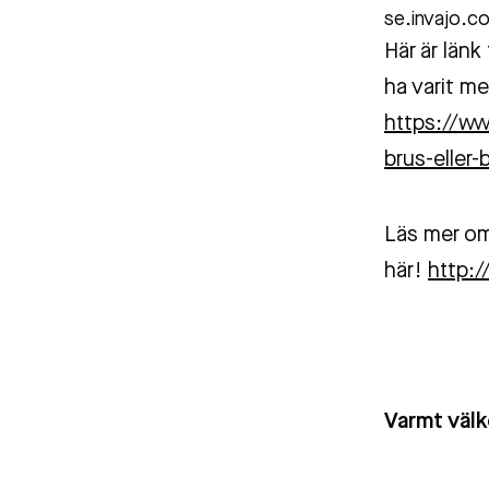
se.invajo.c
Här är länk
ha varit m
https://w
brus-eller-
Läs mer om
här!
http:
Varmt vä