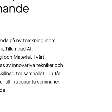
nande
 reda på ny forskning inom
, Tillämpad AI,
 och Material. I vårt
ss av innovativa tekniker och
illnad för samhället. Du får
r till intressanta seminarier
de.