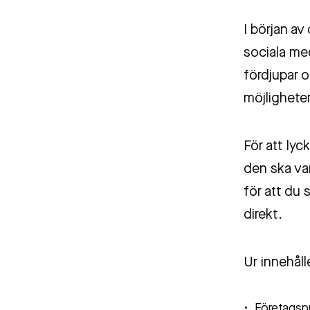
I början av
sociala me
fördjupar 
möjligheter
För att lyc
den ska va
för att du
direkt.
Ur innehåll
Företagspr