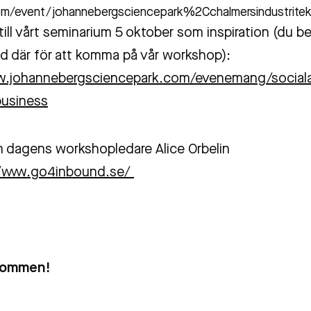
om/event/johannebergsciencepark%2Cchalmersindustrite
 till vårt seminarium 5 oktober som inspiration (du b
ed där för att komma på vår workshop):
ww.johannebergsciencepark.com/evenemang/sociala
business
 dagens workshopledare Alice Orbelin
//www.go4inbound.se/
lkommen!