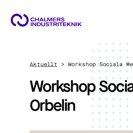
VAD VI GÖR
VÅRA EXPERTOMRÅDEN
AKTUELLT
Aktuellt
>
Workshop Sociala Me
OM OSS
Cirkulär ekonomi
KONTAKTA OSS
Workshop Socia
JOBBA HOS OSS
Energi
Orbelin
Innovationsledning