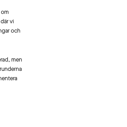
m om
där vi
ingar och
cerad, men
grunderna
mentera