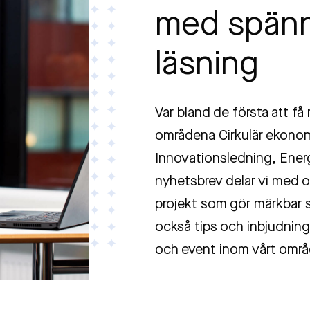
med spän
läsning
Var bland de första att få
områdena Cirkulär ekonomi
Innovationsledning, Energi
nyhetsbrev delar vi med o
projekt som gör märkbar sk
också tips och inbjudninga
och event inom vårt områ