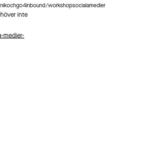
knikochgo4inbound/workshopsocialamedier
ehöver inte
-medier-