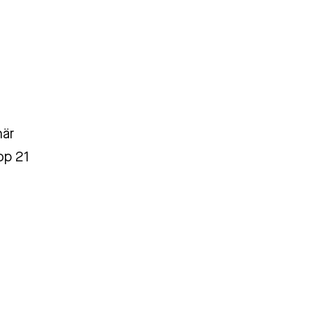
här
op 21