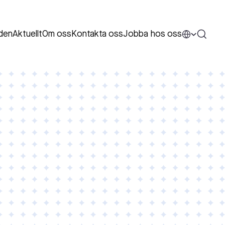
den
Aktuellt
Om oss
Kontakta oss
Jobba hos oss