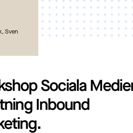
k, Sven
shop Sociala Medier
ktning Inbound
eting.