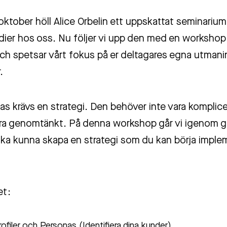
 oktober höll Alice Orbelin ett uppskattat seminariu
dier hos oss. Nu följer vi upp den med en workshop 
och spetsar vårt fokus på er deltagares egna utman
.
kas krävs en strategi. Den behöver inte vara kompli
ra genomtänkt. På denna workshop går vi igenom 
 ska kunna skapa en strategi som du kan börja imple
et:
ofiler och Personas (Identifiera dina kunder)