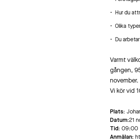
Hur du att
Olika type
Du arbetar
Varmt välko
gången, 95
november.
Vi kör vid 
Plats:
Joha
Datum:
21 n
Tid:
09:00
Anmälan:
ht