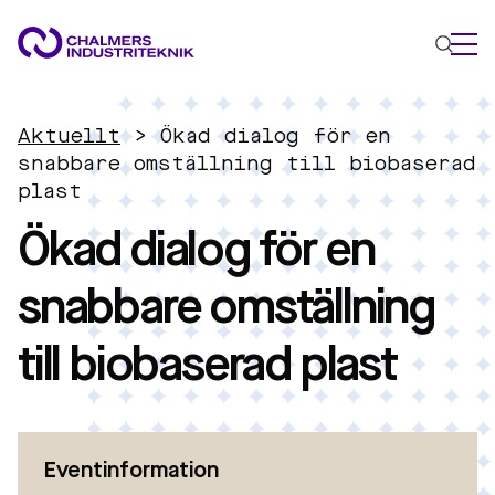
VAD VI GÖR
Aktuellt
>
Ökad dialog för en
VÅRA EXPERTOMRÅDEN
snabbare omställning till biobaserad
plast
Cirkulär ekonomi
Ökad dialog för en
Energi
Innovationsledning
snabbare omställning
Material
Tillämpad AI
till biobaserad plast
AKTUELLT
OM OSS
KONTAKTA OSS
JOBBA HOS OSS
Eventinformation