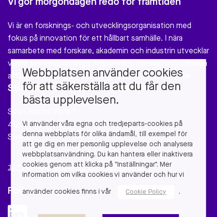
Vi gör morgondagen redo för framtiden
Vi är en forsknings- och utvecklingsorganisation med
fokus på innovation för ett hållbart samhälle. I nära
samarbete med forskare, akademin och industrin utvecklar
vi nya tekniska lösningar, miljövänliga material och cirkulära
Webbplatsen använder cookies
affärsmodeller som gör verklig nytta för vårt samhälle.
för att säkerställa att du får den
Stiftelsen Chalmers Industriteknik
bästa upplevelsen.
Sven Hultins Plats 1
Vi använder våra egna och tredjeparts-cookies på
412 58 Gothenburg
denna webbplats för olika ändamål, till exempel för
Sweden
att ge dig en mer personlig upplevelse och analysera
webbplatsanvändning. Du kan hantera eller inaktivera
cookies genom att klicka på "Inställningar". Mer
info@chalmersindustriteknik.se
information om vilka cookies vi använder och hur vi
Follow us
använder cookies finns i vår
.
Cookie Policy