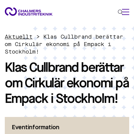
VAD VI GÖR
Aktuellt
>
Klas Cullbrand berättar
VÅRA EXPERTOMRÅDEN
om Cirkulär ekonomi på Empack i
Stockholm!
Cirkulär ekonomi
Klas Cullbrand berättar
Energi
Innovationsledning
om Cirkulär ekonomi på
Material
Tillämpad AI
Empack i Stockholm!
AKTUELLT
OM OSS
KONTAKTA OSS
JOBBA HOS OSS
Eventinformation