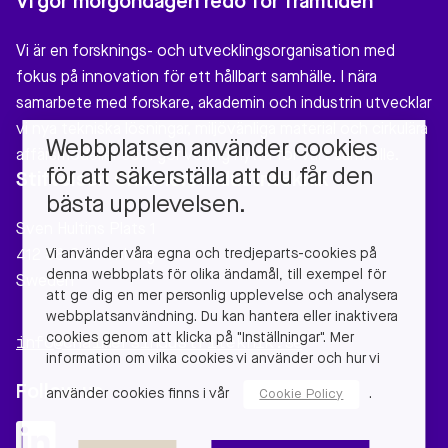
Vi gör morgondagen redo för framtiden
Vi är en forsknings- och utvecklingsorganisation med
fokus på innovation för ett hållbart samhälle. I nära
samarbete med forskare, akademin och industrin utvecklar
vi nya tekniska lösningar, miljövänliga material och cirkulära
Webbplatsen använder cookies
affärsmodeller som gör verklig nytta för vårt samhälle.
för att säkerställa att du får den
Stiftelsen Chalmers Industriteknik
bästa upplevelsen.
Sven Hultins Plats 1
Vi använder våra egna och tredjeparts-cookies på
412 58 Gothenburg
denna webbplats för olika ändamål, till exempel för
Sweden
att ge dig en mer personlig upplevelse och analysera
webbplatsanvändning. Du kan hantera eller inaktivera
cookies genom att klicka på "Inställningar". Mer
info@chalmersindustriteknik.se
information om vilka cookies vi använder och hur vi
Follow us
använder cookies finns i vår
.
Cookie Policy